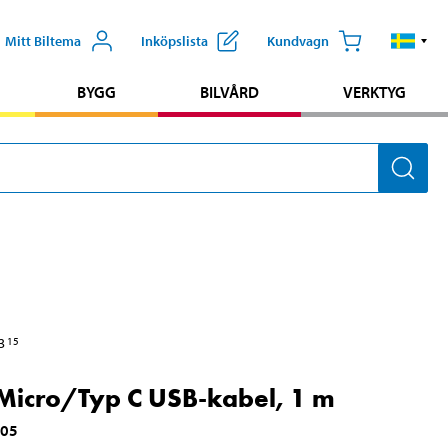
Mitt Biltema
Inköpslista
Kundvagn
BYGG
BILVÅRD
VERKTYG
3
15
 Micro/Typ C USB-kabel, 1 m
705