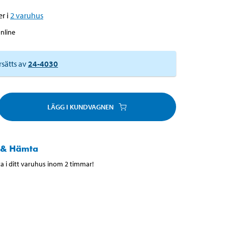
r i
2
varuhus
online
rsätts av
24-4030
LÄGG I KUNDVAGNEN
 & Hämta
 i ditt varuhus inom 2 timmar!