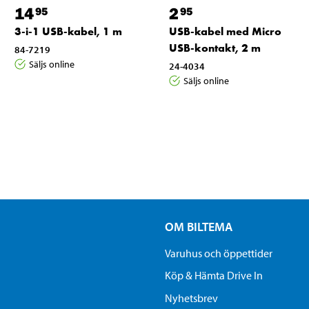
14
2
95
95
3-i-1 USB-kabel, 1 m
USB-kabel med Micro
USB-kontakt, 2 m
84-7219
Säljs online
24-4034
Säljs online
OM BILTEMA
Varuhus och öppettider
Köp & Hämta Drive In
Nyhetsbrev