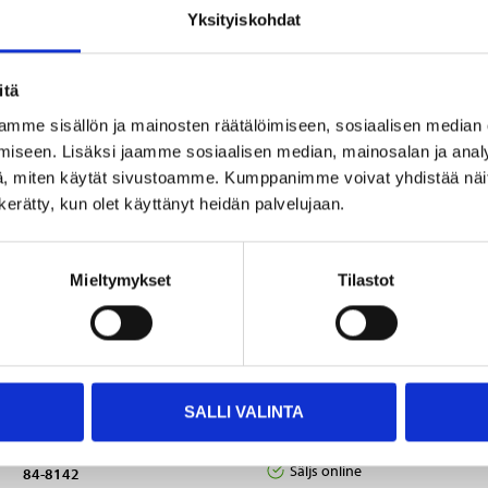
Yksityiskohdat
Andra kunder köpte också
itä
mme sisällön ja mainosten räätälöimiseen, sosiaalisen median
iseen. Lisäksi jaamme sosiaalisen median, mainosalan ja analy
, miten käytät sivustoamme. Kumppanimme voivat yhdistää näitä t
n kerätty, kun olet käyttänyt heidän palvelujaan.
Mieltymykset
Tilastot
11
3
95
65
USB-laddare med 3
Färdigblandad
SALLI VALINTA
utgångar, Typ A & C, 3
spolarvätska, 3,5 liter
A
36-5052
Säljs online
84-8142