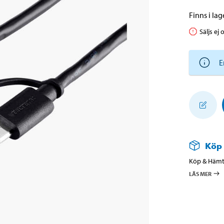
Finns i lage
Säljs ej 
E
Köp
Köp & Hämta
LÄS MER