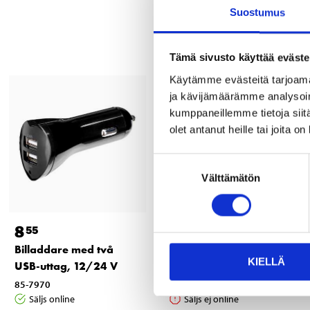
Suostumus
Tämä sivusto käyttää eväste
Käytämme evästeitä tarjoama
ja kävijämäärämme analysoim
kumppaneillemme tietoja siitä
olet antanut heille tai joita o
Suostumuksen
Välttämätön
valinta
8
6
55
95
Billaddare med två
USB-laddare med 2
KIELLÄ
USB-uttag, 12/24 V
utgångar, Typ A, 2,4 A
85-7970
84-8106
Säljs online
Säljs ej online