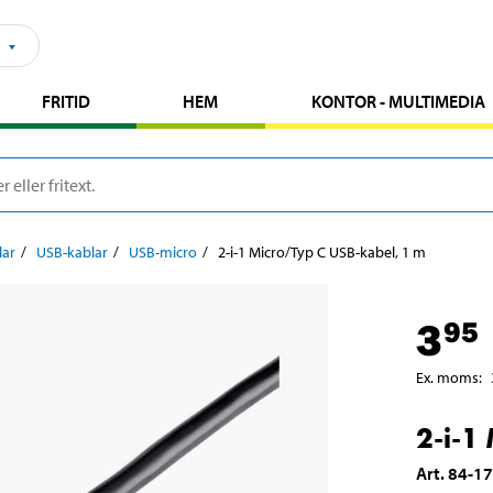
FRITID
HEM
KONTOR - MULTIMEDIA
lar
USB-kablar
USB-micro
2-i-1 Micro/Typ C USB-kabel, 1 m
3
95
Ex. moms
:
2-i-1
Art
.
84-1