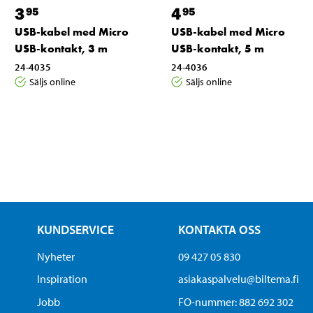
3
4
95
95
USB-kabel med Micro
USB-kabel med Micro
USB-kontakt, 3 m
USB-kontakt, 5 m
24-4035
24-4036
Säljs online
Säljs online
KUNDSERVICE
KONTAKTA OSS
Nyheter
09 427 05 830
Inspiration
asiakaspalvelu@biltema.fi
Jobb
FO-nummer:​ 882 692 302