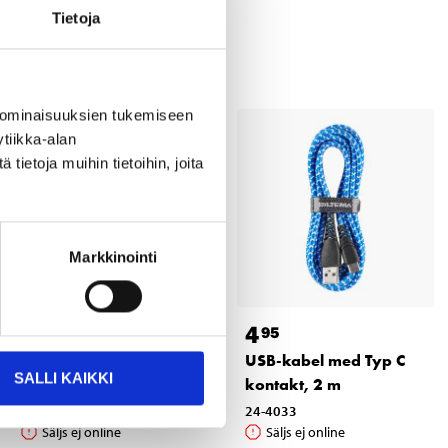
Tietoja
 ominaisuuksien tukemiseen
tiikka-alan
ietoja muihin tietoihin, joita
Markkinointi
3
4
95
95
USB-kabel med Typ C
USB-kabel med Typ C
SALLI KAIKKI
kontakt, 2 m
kontakt, 2 m
24-4026
24-4033
Säljs ej online
Säljs ej online