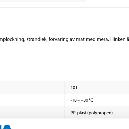
 svamplockning, strandlek, förvaring av mat med mera. Hinke
10 l
-18 – +30 °C
PP-plast (polypropen)