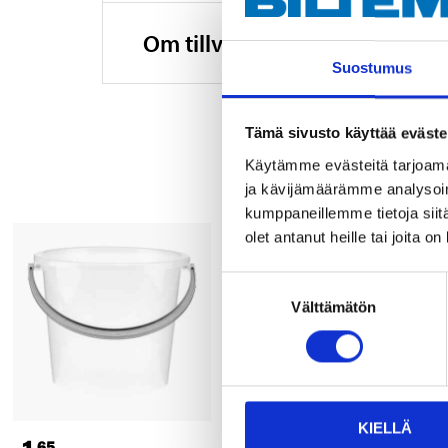
Om tillverkaren
Suostumus
Tämä sivusto käyttää eväste
Käytämme evästeitä tarjoama
ja kävijämäärämme analysoim
kumppaneillemme tietoja siitä
olet antanut heille tai joita o
Suostumuksen
Välttämätön
valinta
KIELLÄ
65
25