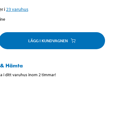
r i
23
varuhus
line
LÄGG I KUNDVAGNEN
 & Hämta
 i ditt varuhus inom 2 timmar!