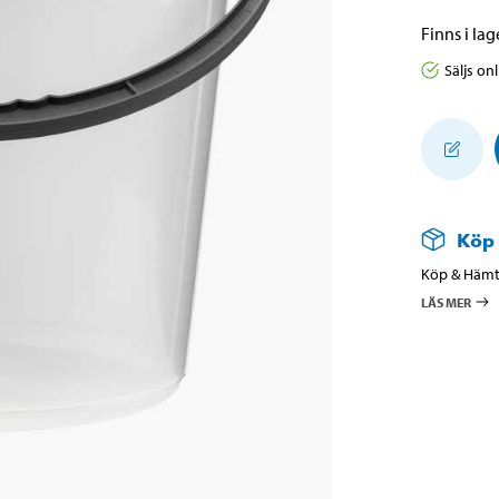
Finns i lage
Säljs on
Köp
Köp & Hämta
LÄS MER