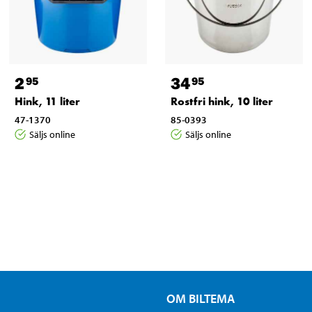
2
34
95
95
Hink, 11 liter
Rostfri hink, 10 liter
47-1370
85-0393
Säljs online
Säljs online
OM BILTEMA