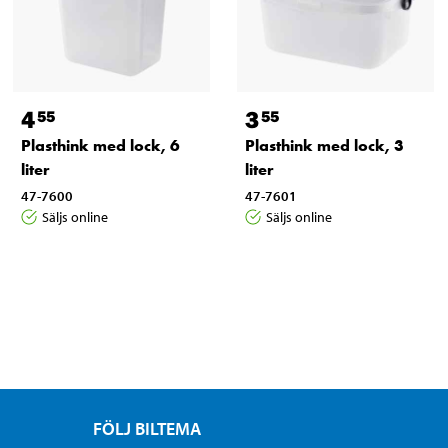
4
3
55
55
Plasthink med lock, 6
Plasthink med lock, 3
liter
liter
47-7600
47-7601
Säljs online
Säljs online
FÖLJ BILTEMA