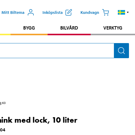
Mitt Biltema
Inköpslista
Kundvagn
BYGG
BILVÅRD
VERKTYG
3
63
hink med lock, 10 liter
604