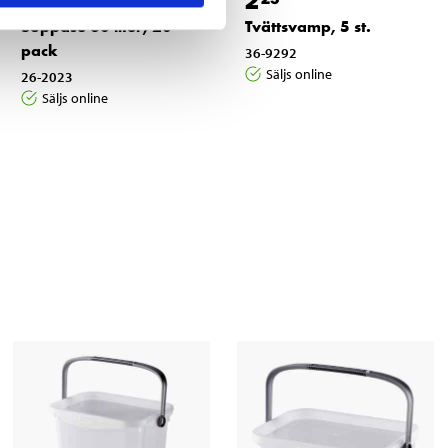
1
2
Soppåse 30 liter, 20-
Tvättsvamp, 5 st.
pack
36-9292
Säljs online
26-2023
Säljs online