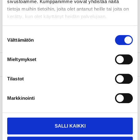
sivustoamme. Kumppanimme voivat yhdistää näitä
Diameter
6 cm (hylsa)
tietoja muihin tietoihin, joita olet antanut heille tai joita on
kerätty, kun olet käyttänyt heidän palvelujaan.
Vikt
980 g/st.
Antal
6 st.
Suostumuksen
Välttämätön
valinta
Mieltymykset
Om tillverkaren
Tilastot
Markkinointi
Köp & Hämta
Köp & Hämta i ditt varuhus inom 2 timmar!
LÄS MER
SALLI KAIKKI