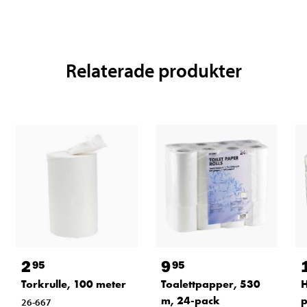
Relaterade produkter
2
9
95
95
Torkrulle, 100 meter
Toalettpapper, 530
H
m, 24-pack
p
26-667