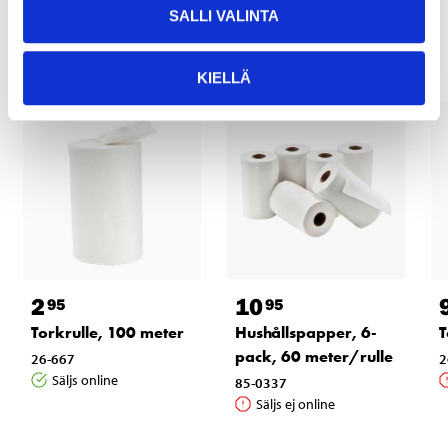
Andra kunder köpte också
SALLI VALINTA
KIELLÄ
2
10
95
95
Torkrulle, 100 meter
Hushållspapper, 6-
T
pack, 60 meter/rulle
26-667
2
Säljs online
85-0337
Säljs ej online