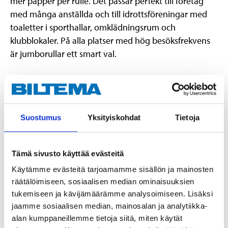
mer papper per rulle. Det passar perfekt till företag
med många anställda och till idrottsföreningar med
toaletter i sporthallar, omklädningsrum och
klubblokaler. På alla platser med hög besöksfrekvens
är jumborullar ett smart val.
Pappret är ett kompakt tvålags papper som är mjukt
och lätt att riva av. Och lätt perforerat för bra
uppsugningsförmåga. Tillverkat i Sverige av nyfiber för
Suostumus
Yksityiskohdat
Tietoja
hög kvalitet och vithet. Passar i jumbohållare.
Tämä sivusto käyttää evästeitä
Teknisk specifikation
Käytämme evästeitä tarjoamamme sisällön ja mainosten
räätälöimiseen, sosiaalisen median ominaisuuksien
Längd
310 m (rulle)
tukemiseen ja kävijämäärämme analysoimiseen. Lisäksi
jaamme sosiaalisen median, mainosalan ja analytiikka-
Bredd
9,6 cm
alan kumppaneillemme tietoja siitä, miten käytät
Diameter
25 cm (rulle)