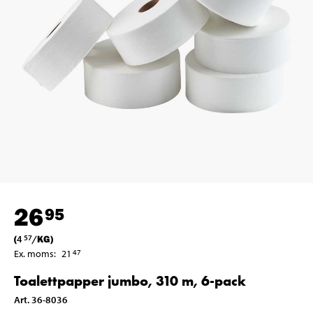
26
95
(
4
/
KG
)
57
Ex. moms
:
21
47
Toalettpapper jumbo, 310 m, 6-pack
Art
.
36-8036