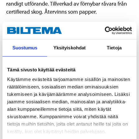
randigt utförande. Tillverkad av förnybar råvara från
certifierad skog. Återvinns som papper.
Notera att vid köp via ”Köp och hämta” går det inte att
välja specifik färg på denna artikel.
Suostumus
Yksityiskohdat
Tietoja
Teknisk specifikation
Tämä sivusto käyttää evästeitä
Volym
50 cl
Käytämme evästeitä tarjoamamme sisällön ja mainosten
räätälöimiseen, sosiaalisen median ominaisuuksien
Diameter
9 cm
tukemiseen ja kävijämäärämme analysoimiseen. Lisäksi
Höjd
13,5 cm
jaamme sosiaalisen median, mainosalan ja analytiikka-
alan kumppaneillemme tietoja siitä, miten käytät
Material
Papper
sivustoamme. Kumppanimme voivat yhdistää näitä
Antal
20 st.
tietoja muihin tietoihin, joita olet antanut heille tai joita on
kerätty, kun olet käyttänyt heidän palvelujaan.