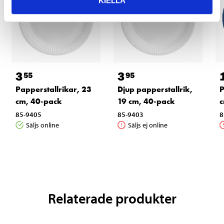
KIELLÄ
3
3
55
95
Papperstallrikar, 23
Djup papperstallrik,
P
cm, 40-pack
19 cm, 40-pack
c
85-9405
85-9403
8
Säljs online
Säljs ej online
Relaterade produkter