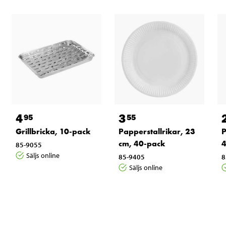
4
3
95
55
Grillbricka, 10-pack
Papperstallrikar, 23
P
cm, 40-pack
4
85-9055
Säljs online
85-9405
8
Säljs online