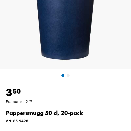
3
50
Ex. moms
:
2
79
Pappersmugg 50 cl, 20-pack
Art
.
85-9428