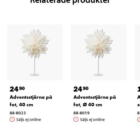
24
24
90
90
Adventsstjärna på
Adventsstjärna på
A
fot, 40 cm
fot, Ø 40 cm
s
88-8023
88-8019
8
Säljs ej online
Säljs ej online