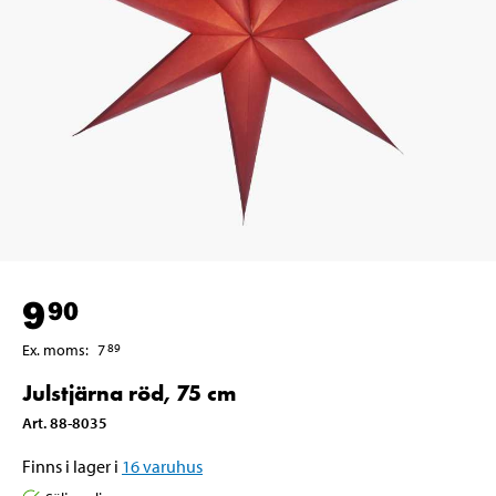
9
90
Ex. moms
:
7
89
Julstjärna röd, 75 cm
Art
.
88-8035
Finns i lager i
16
varuhus