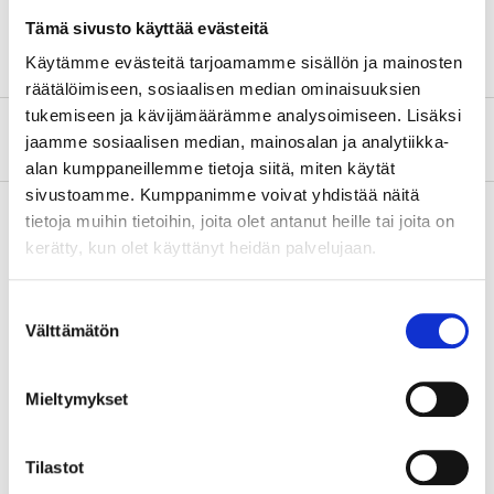
Färg
Röd
Tämä sivusto käyttää evästeitä
Käytämme evästeitä tarjoamamme sisällön ja mainosten
räätälöimiseen, sosiaalisen median ominaisuuksien
tukemiseen ja kävijämäärämme analysoimiseen. Lisäksi
Om tillverkaren
jaamme sosiaalisen median, mainosalan ja analytiikka-
alan kumppaneillemme tietoja siitä, miten käytät
sivustoamme. Kumppanimme voivat yhdistää näitä
tietoja muihin tietoihin, joita olet antanut heille tai joita on
kerätty, kun olet käyttänyt heidän palvelujaan.
Köp & Hämta
Köp & Hämta i ditt varuhus inom 2 timmar!
Suostumuksen
Välttämätön
LÄS MER
valinta
Mieltymykset
Andra kunder köpte också
Tilastot