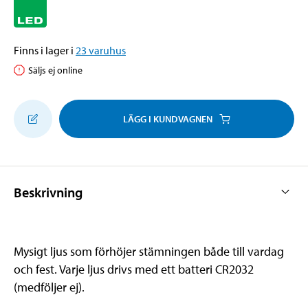
Finns i lager i
23
varuhus
Säljs ej online
LÄGG I KUNDVAGNEN
Beskrivning
Mysigt ljus som förhöjer stämningen både till vardag
och fest. Varje ljus drivs med ett batteri CR2032
(medföljer ej).