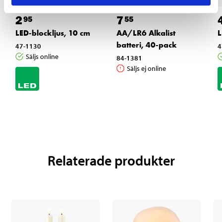
2
7
95
55
LED-blockljus, 10 cm
AA/LR6 Alkalist
L
batteri, 40-pack
47-1130
4
Säljs online
84-1381
Säljs ej online
Relaterade produkter