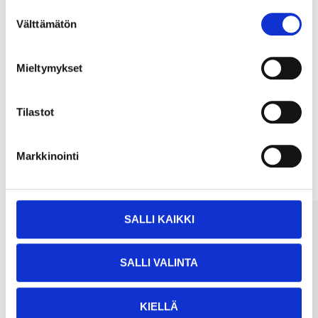
Suostumuksen
Välttämätön
valinta
Köp & Hämta
Köp & Hämta i ditt varuhus inom 2 timmar!
Mieltymykset
LÄS MER
Tilastot
Andra kunder köpte också
Markkinointi
SALLI KAIKKI
SALLI VALINTA
KIELLÄ