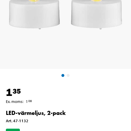
1
35
Ex. moms
:
1
08
LED-värmeljus, 2-pack
Art
.
47-1132