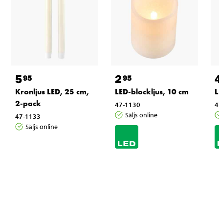
5
2
95
95
Kronljus LED, 25 cm,
LED-blockljus, 10 cm
L
2-pack
47-1130
4
Säljs online
47-1133
Säljs online