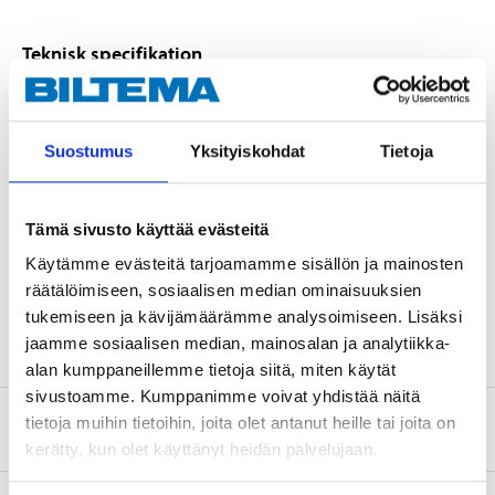
Teknisk specifikation
Diameter
3,8 cm
Suostumus
Yksityiskohdat
Tietoja
Höjd
1,8 cm
Färg
vita
Batterityp
CR2032 (medföljer ej)
Tämä sivusto käyttää evästeitä
Käytämme evästeitä tarjoamamme sisällön ja mainosten
Material
polystyren-plast
räätälöimiseen, sosiaalisen median ominaisuuksien
Antal
2 st.
tukemiseen ja kävijämäärämme analysoimiseen. Lisäksi
jaamme sosiaalisen median, mainosalan ja analytiikka-
alan kumppaneillemme tietoja siitä, miten käytät
sivustoamme. Kumppanimme voivat yhdistää näitä
tietoja muihin tietoihin, joita olet antanut heille tai joita on
Om tillverkaren
kerätty, kun olet käyttänyt heidän palvelujaan.