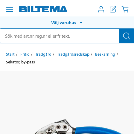
Välj varuhus
Start
Fritid
Trädgård
Trädgårdsredskap
Beskärning
Sekatör, by-pass