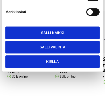
Markkinointi
SALLI KAIKKI
SALLI VALINTA
7
6
55
55
KIELLÄ
Sekatör, ställbar
Sekatör, rak
T
d
14-2144
14-2133
Säljs online
Säljs online
1