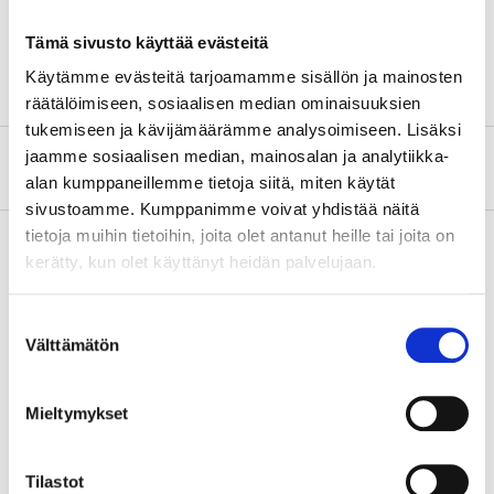
Längd
170 mm
Tämä sivusto käyttää evästeitä
Klippkapacitet
8 mm
Käytämme evästeitä tarjoamamme sisällön ja mainosten
räätälöimiseen, sosiaalisen median ominaisuuksien
tukemiseen ja kävijämäärämme analysoimiseen. Lisäksi
jaamme sosiaalisen median, mainosalan ja analytiikka-
Om tillverkaren
alan kumppaneillemme tietoja siitä, miten käytät
sivustoamme. Kumppanimme voivat yhdistää näitä
tietoja muihin tietoihin, joita olet antanut heille tai joita on
kerätty, kun olet käyttänyt heidän palvelujaan.
Köp & Hämta
Suostumuksen
Köp & Hämta i ditt varuhus inom 2 timmar!
Välttämätön
valinta
LÄS MER
Mieltymykset
Andra kunder köpte också
Tilastot