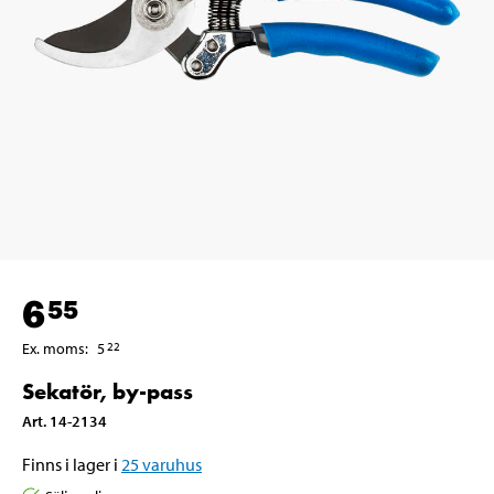
6
55
Ex. moms
:
5
22
Sekatör, by-pass
Art
.
14-2134
Finns i lager i
25
varuhus