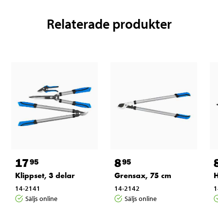
Relaterade produkter
17
8
95
95
Klippset, 3 delar
Grensax, 75 cm
H
14-2141
14-2142
1
Säljs online
Säljs online