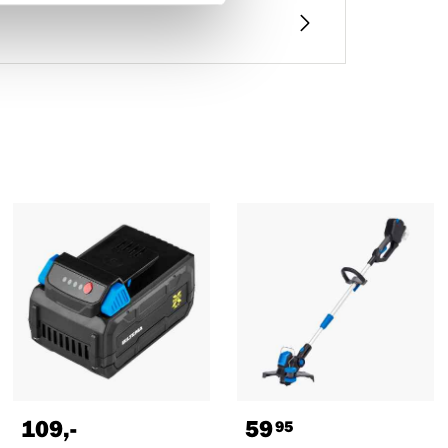
109
,-
59
95