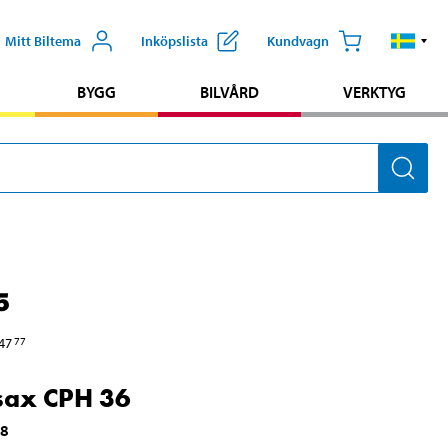
Mitt Biltema
Inköpslista
Kundvagn
BYGG
BILVÅRD
VERKTYG
5
47
77
sax CPH 36
58