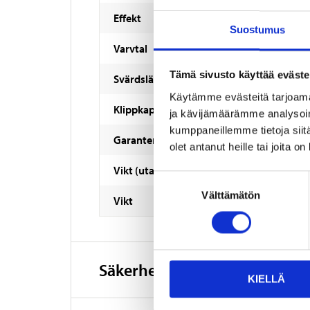
Effekt
Suostumus
Varvtal
Tämä sivusto käyttää eväste
Svärdslängd
Käytämme evästeitä tarjoama
Klippkapacitet
ja kävijämäärämme analysoim
kumppaneillemme tietoja siitä
Garanterad ljudeffekt LWA
olet antanut heille tai joita o
Vikt (utan batteri)
Suostumuksen
Välttämätön
valinta
Vikt
Säkerhetsinformation och ö
KIELLÄ