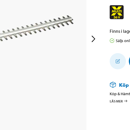
Finns i lage
Säljs on
Köp
Köp & Hämta
LÄS MER