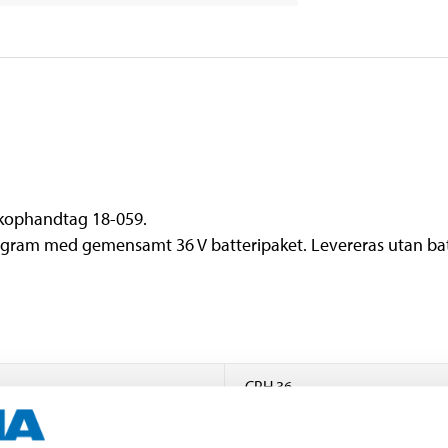
kophandtag 18-059.
ogram med gemensamt 36 V batteripaket. Levereras utan batt
CPH 36
36 V