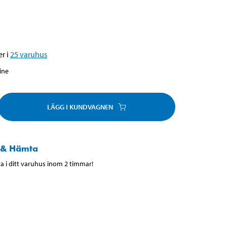
r i
25
varuhus
line
LÄGG I KUNDVAGNEN
 & Hämta
 i ditt varuhus inom 2 timmar!