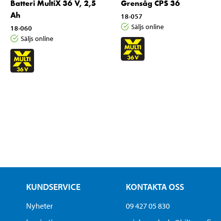
Batteri MultiX 36 V, 2,5
Grensåg CPS 36
Ah
18-057
Säljs online
18-060
Säljs online
KUNDSERVICE
KONTAKTA OSS
Nyheter
09 427 05 830