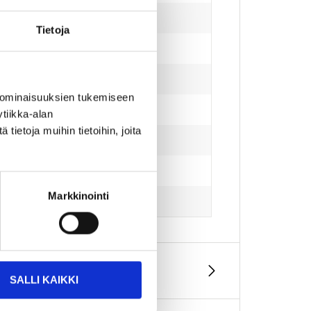
Tietoja
 ominaisuuksien tukemiseen
tiikka-alan
ietoja muihin tietoihin, joita
Markkinointi
atteripaket)
SALLI KAIKKI