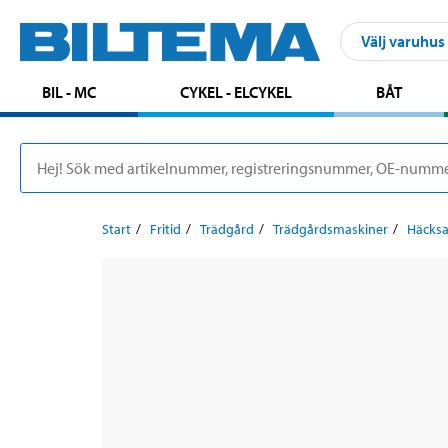
Välj varuhus
BIL - MC
CYKEL - ELCYKEL
BÅT
Start
Fritid
Trädgård
Trädgårdsmaskiner
Häcksa