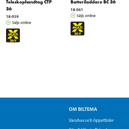
Teleskophandtag CTP
Batteriladdare BC 36
36
18-061
Säljs online
18-059
Säljs online
OM BILTEMA
Varuhus och öppettider