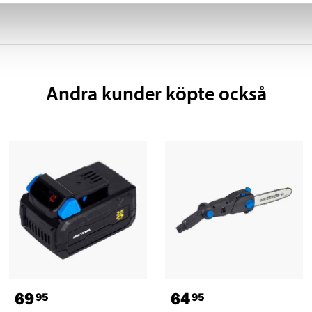
Andra kunder köpte också
69
64
95
95