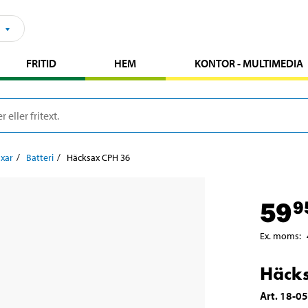
FRITID
HEM
KONTOR - MULTIMEDIA
xar
Batteri
Häcksax CPH 36
59
9
Ex. moms
:
Häck
Art
.
18-0