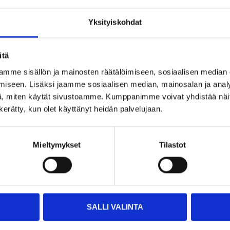
300 W
Yksityiskohdat
2500 rpm
itä
43 cm
mme sisällön ja mainosten räätälöimiseen, sosiaalisen median
Ø 18 mm
iseen. Lisäksi jaamme sosiaalisen median, mainosalan ja analy
, miten käytät sivustoamme. Kumppanimme voivat yhdistää näitä t
100 dB (A) (±3dB)
n kerätty, kun olet käyttänyt heidän palvelujaan.
2,3 kg (Utan tillbehör)
Mieltymykset
Tilastot
5 kg (Med teleskophandtag & b
vriga dokument
SALLI VALINTA