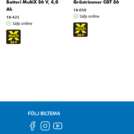
Batteri MultiX 36 V, 4,0
Grästrimmer CGT 36
Ah
18-050
Säljs online
18-425
Säljs online
FÖLJ BILTEMA