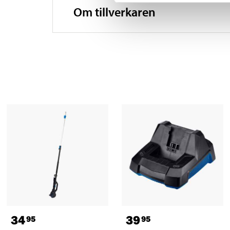
Om tillverkaren
34
39
95
95