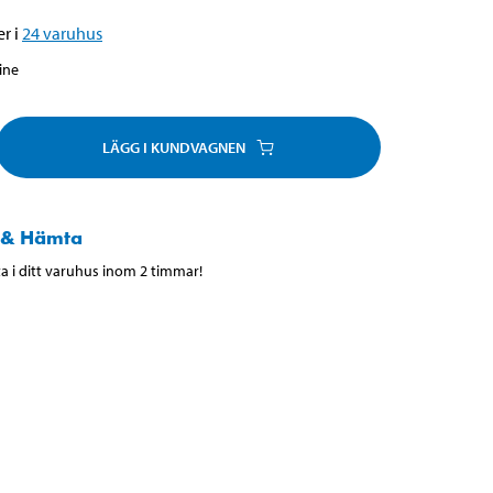
r i
24
varuhus
line
LÄGG I KUNDVAGNEN
 & Hämta
 i ditt varuhus inom 2 timmar!