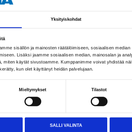
Yksityiskohdat
Andra kunder köpte också
itä
mme sisällön ja mainosten räätälöimiseen, sosiaalisen median
iseen. Lisäksi jaamme sosiaalisen median, mainosalan ja analy
, miten käytät sivustoamme. Kumppanimme voivat yhdistää näitä t
n kerätty, kun olet käyttänyt heidän palvelujaan.
Mieltymykset
Tilastot
4
10
55
95
SALLI VALINTA