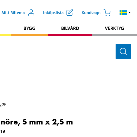
Mitt Biltema
Inköpslista
Kundvagn
BYGG
BILVÅRD
VERKTYG
2
59
snöre, 5 mm x 2,5 m
516