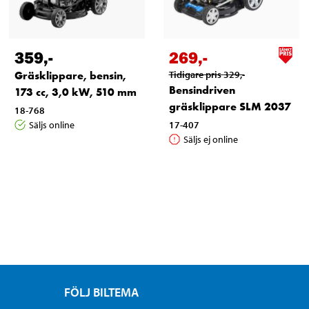
359
,-
269
,-
Gräsklippare, bensin,
Tidigare pris
329
,-
Bensindriven
173 cc, 3,0 kW, 510 mm
gräsklippare SLM 2037
18-768
Säljs online
17-407
Säljs ej online
FÖLJ BILTEMA