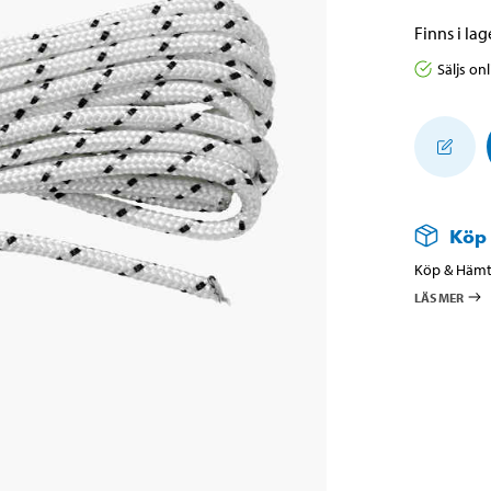
Finns i lage
Säljs on
Köp
Köp & Hämta
LÄS MER