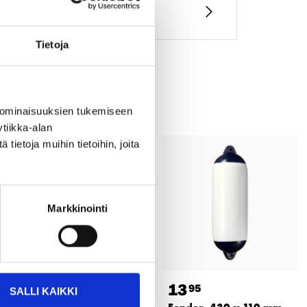
Tietoja
 ominaisuuksien tukemiseen
tiikka-alan
ietoja muihin tietoihin, joita
Markkinointi
2
13
95
95
SALLI KAIKKI