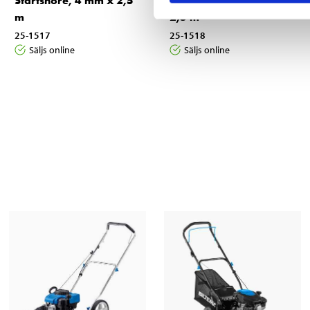
Startsnöre, 4 mm x 2,5
Startsnöre, 3,5 mm x
m
2,5 m
25-1517
25-1518
Säljs online
Säljs online