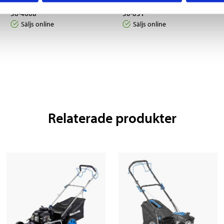
Startspray, 400 ml
Fender, 330 x 95 mm
36-4608
30-031
Säljs online
Säljs online
Relaterade produkter