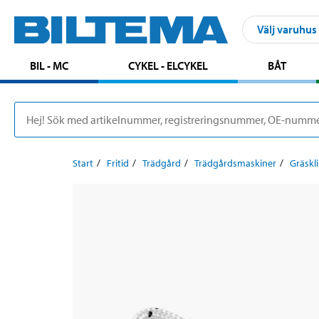
Välj varuhus
BIL - MC
CYKEL - ELCYKEL
BÅT
Start
Fritid
Trädgård
Trädgårdsmaskiner
Gräskl