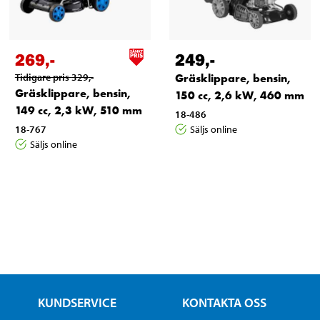
269
,-
249
,-
Tidigare pris
329
,-
Gräsklippare, bensin,
Gräsklippare, bensin,
150 cc, 2,6 kW, 460 mm
149 cc, 2,3 kW, 510 mm
18-486
18-767
Säljs online
Säljs online
KUNDSERVICE
KONTAKTA OSS