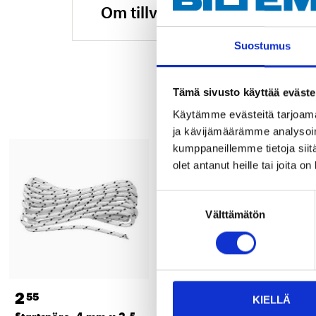
Om tillverkaren
Suostumus
Tämä sivusto käyttää eväste
Käytämme evästeitä tarjoama
ja kävijämäärämme analysoim
kumppaneillemme tietoja siitä
olet antanut heille tai joita o
Suostumuksen
Välttämätön
valinta
2
2
55
45
KIELLÄ