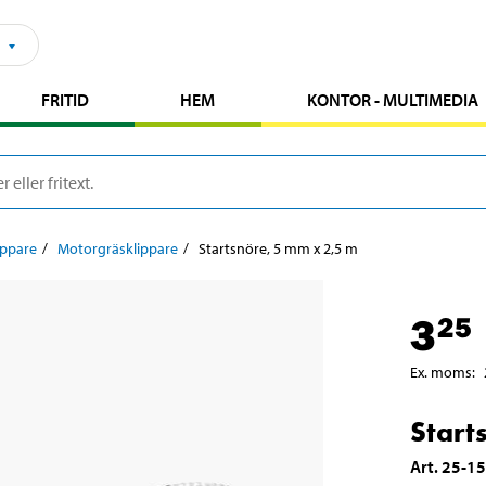
FRITID
HEM
KONTOR - MULTIMEDIA
ippare
Motorgräsklippare
Startsnöre, 5 mm x 2,5 m
3
25
Ex. moms
:
Start
Art
.
25-1