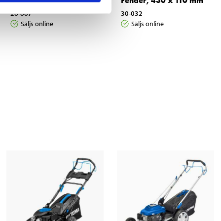
Torkrulle, 100 meter
Fender, 430 x 110 mm
26-667
30-032
Säljs online
Säljs online