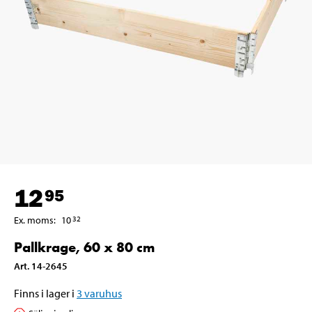
12
95
Ex. moms
:
10
32
Pallkrage, 60 x 80 cm
Art
.
14-2645
Finns i lager i
3
varuhus