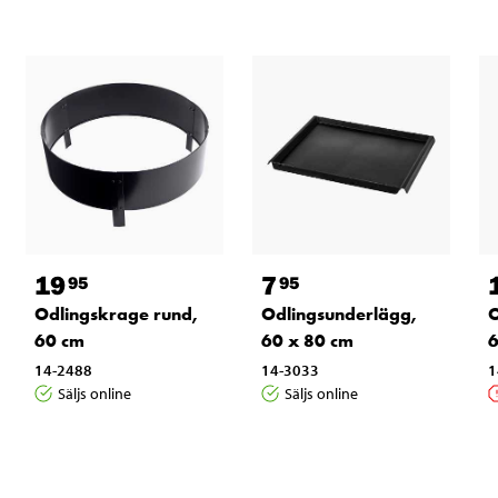
19
7
95
95
O
Odlingskrage rund,
Odlingsunderlägg,
6
60 cm
60 x 80 cm
1
14-2488
14-3033
Säljs online
Säljs online