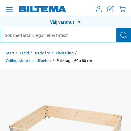
Välj varuhus
Start
Fritid
Trädgård
Plantering
Odlingslådor och tillbehör
Pallkrage, 60 x 80 cm