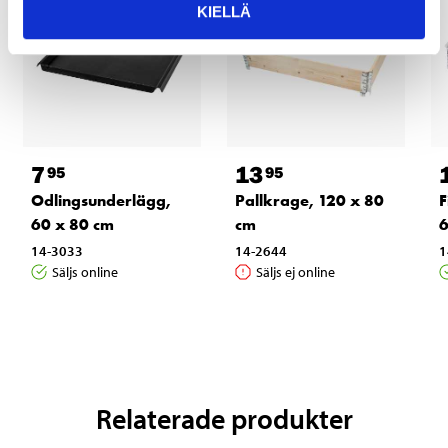
KIELLÄ
7
13
95
95
Odlingsunderlägg,
Pallkrage, 120 x 80
F
60 x 80 cm
cm
6
14-3033
14-2644
1
Säljs online
Säljs ej online
Relaterade produkter