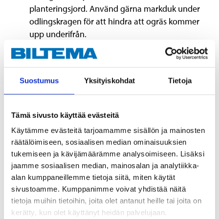
planteringsjord. Använd gärna markduk under
odlingskragen för att hindra att ogräs kommer
upp underifrån.
Teknisk specifikation
Suostumus
Yksityiskohdat
Tietoja
Träslag
Gran
Tämä sivusto käyttää evästeitä
Färg
Omålad
Käytämme evästeitä tarjoamamme sisällön ja mainosten
Storlek
Halvpall
räätälöimiseen, sosiaalisen median ominaisuuksien
Längd
60 cm
tukemiseen ja kävijämäärämme analysoimiseen. Lisäksi
jaamme sosiaalisen median, mainosalan ja analytiikka-
Bredd
80 cm
alan kumppaneillemme tietoja siitä, miten käytät
Höjd
19,5 cm
sivustoamme. Kumppanimme voivat yhdistää näitä
Tjocklek
1,5 cm
tietoja muihin tietoihin, joita olet antanut heille tai joita on
kerätty, kun olet käyttänyt heidän palvelujaan.