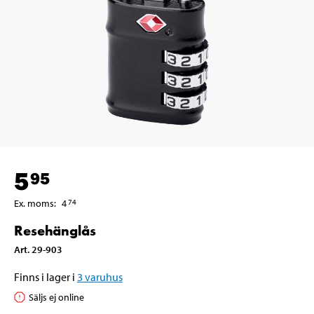
5
95
Ex. moms
:
4
74
Resehänglås
Art
.
29-903
Finns i lager i
3
varuhus
Säljs ej online