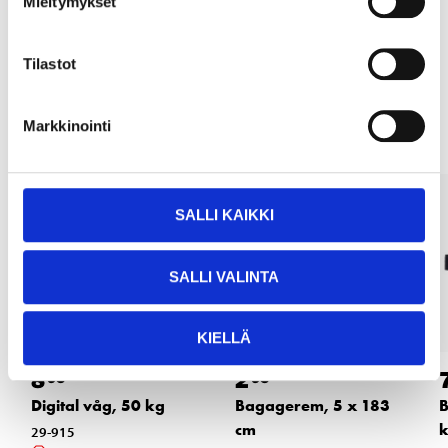
Mieltymykset
LÄS MER
Tilastot
Andra kunder köpte också
Markkinointi
SALLI KAIKKI
SALLI VALINTA
KIELLÄ
8
2
95
95
Digital våg, 50 kg
Bagagerem, 5 x 183
cm
k
29-915