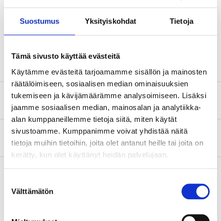
Teknisk specifikation
Suostumus
Yksityiskohdat
Tietoja
Mått
30 x 88 x 12 mm
Tämä sivusto käyttää evästeitä
Käytämme evästeitä tarjoamamme sisällön ja mainosten
räätälöimiseen, sosiaalisen median ominaisuuksien
tukemiseen ja kävijämäärämme analysoimiseen. Lisäksi
Säkerhetsinformation och övriga dokument
jaamme sosiaalisen median, mainosalan ja analytiikka-
alan kumppaneillemme tietoja siitä, miten käytät
sivustoamme. Kumppanimme voivat yhdistää näitä
Om tillverkaren
tietoja muihin tietoihin, joita olet antanut heille tai joita on
kerätty, kun olet käyttänyt heidän palvelujaan.
Suostumuksen
Välttämätön
valinta
Köp & Hämta
Köp & Hämta i ditt varuhus inom 2 timmar!