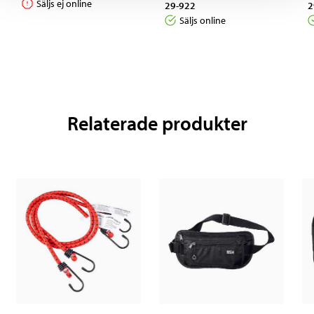
Säljs ej online
29-922
2
Säljs online
Relaterade produkter