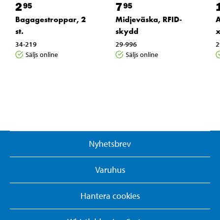
2
7
95
95
Bagagestroppar, 2
Midjeväska, RFID-
A
st.
skydd
x
34-219
29-996
2
Säljs online
Säljs online
Nyhetsbrev
Varuhus
Hantera cookies