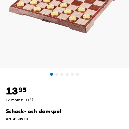
13
95
Ex. moms
:
11
12
Schack- och damspel
Art
.
45-0930