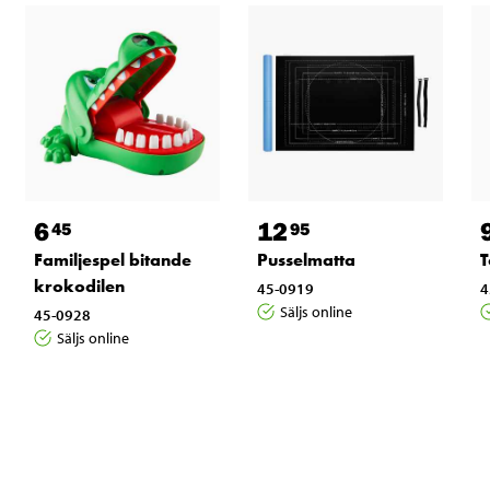
6
12
45
95
Familjespel bitande
Pusselmatta
T
krokodilen
45-0919
4
Säljs online
45-0928
Säljs online