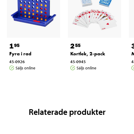
1
2
95
55
Fyra i rad
Kortlek, 2-pack
M
45-0926
45-0945
4
Säljs online
Säljs online
Relaterade produkter