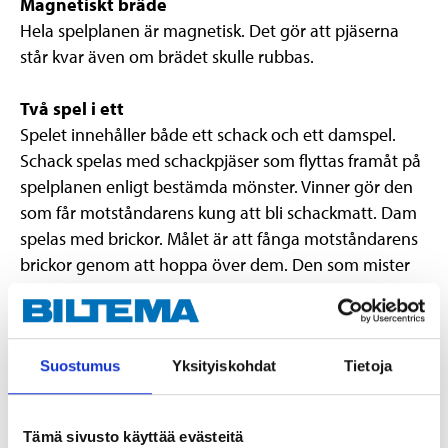
Magnetiskt bräde
Hela spelplanen är magnetisk. Det gör att pjäserna
står kvar även om brädet skulle rubbas.
Två spel i ett
Spelet innehåller både ett schack och ett damspel.
Schack spelas med schackpjäser som flyttas framåt på
spelplanen enligt bestämda mönster. Vinner gör den
som får motståndarens kung att bli schackmatt. Dam
spelas med brickor. Målet är att fånga motståndarens
brickor genom att hoppa över dem. Den som mister
alla sina brickor förlorar.
Vikbar spelplan
Spelplanen är vikbar med förvaring av pjäserna inuti.
Suostumus
Yksityiskohdat
Tietoja
VARNING!
Innehåller smådelar. Risk för kvävning. Inte
lämplig för barn under 3 år.
Tämä sivusto käyttää evästeitä