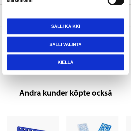
Markkinointi
Om tillverkaren
SALLI KAIKKI
SALLI VALINTA
Köp & Hämta
Köp & Hämta i ditt varuhus inom 2 timmar!
KIELLÄ
LÄS MER
Andra kunder köpte också