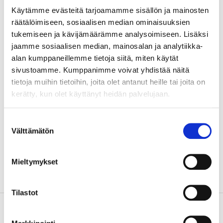
Käytämme evästeitä tarjoamamme sisällön ja mainosten
räätälöimiseen, sosiaalisen median ominaisuuksien
Teknisk specifikation
tukemiseen ja kävijämäärämme analysoimiseen. Lisäksi
jaamme sosiaalisen median, mainosalan ja analytiikka-
Material
macao (metall och plast)
alan kumppaneillemme tietoja siitä, miten käytät
sivustoamme. Kumppanimme voivat yhdistää näitä
Mått
31 x 31 x 2 cm (utvikt)
tietoja muihin tietoihin, joita olet antanut heille tai joita on
Längd
31 cm
kerätty, kun olet käyttänyt heidän palvelujaan.
Bredd
31 cm
Suostumuksen
Höjd
2 cm
Välttämätön
valinta
Från
6 år
Märkning
CE
Mieltymykset
Tilastot
Säkerhetsinformation och övriga dokument