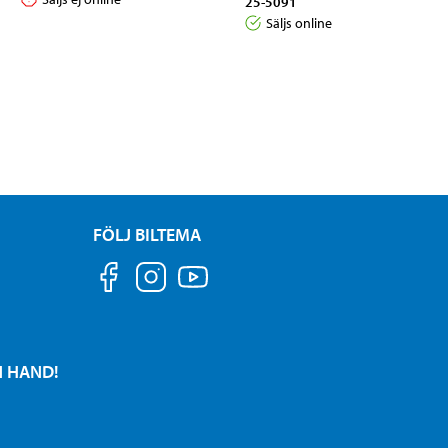
25-5091
Säljs online
FÖLJ BILTEMA
N HAND!