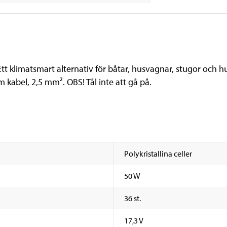
tt klimatsmart alternativ för båtar, husvagnar, stugor och husb
 kabel, 2,5 mm². OBS! Tål inte att gå på.
Polykristallina celler
50 W
36 st.
17,3 V