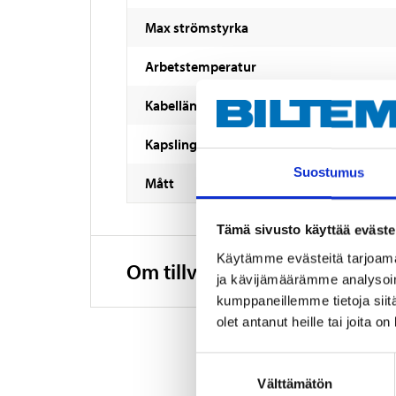
Max strömstyrka
Arbetstemperatur
Kabellängd
Kapslingsklass
Suostumus
Mått
Tämä sivusto käyttää eväste
Käytämme evästeitä tarjoama
Om tillverkaren
ja kävijämäärämme analysoim
kumppaneillemme tietoja siitä
olet antanut heille tai joita o
Suostumuksen
Välttämätön
valinta