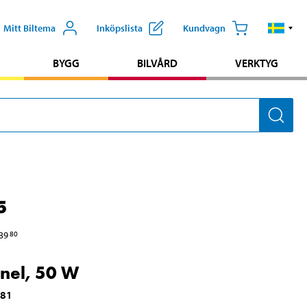
Mitt Biltema
Inköpslista
Kundvagn
BYGG
BILVÅRD
VERKTYG
5
39
80
nel, 50 W
081