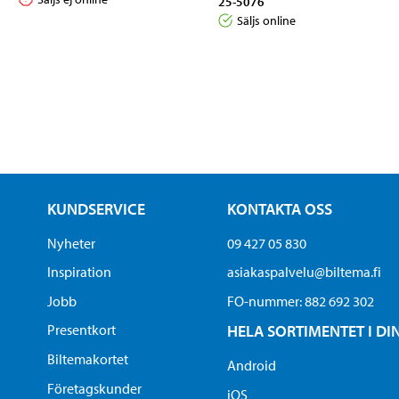
25-5076
Säljs online
KUNDSERVICE
KONTAKTA OSS
Nyheter
09 427 05 830
Inspiration
asiakaspalvelu@biltema.fi
Jobb
FO-nummer:​ 882 692 302
Presentkort
HELA SORTIMENTET I DI
Biltemakortet
Android
Företagskunder
iOS