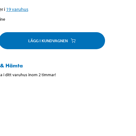
r i
19
varuhus
line
LÄGG I KUNDVAGNEN
 & Hämta
 i ditt varuhus inom 2 timmar!