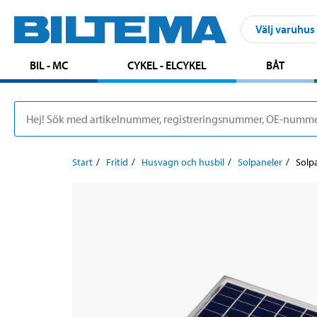
Välj varuhus
BIL - MC
CYKEL - ELCYKEL
BÅT
Start
Fritid
Husvagn och husbil
Solpaneler
Solp