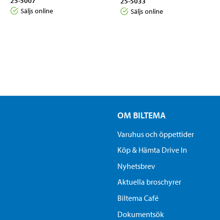
25-5007
25-5033
Säljs online
Säljs online
OM BILTEMA
Varuhus och öppettider
Köp & Hämta Drive In
Nyhetsbrev
Aktuella broschyrer
Biltema Café
Dokumentsök