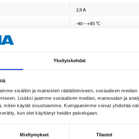
2,9 A
-40 – +85 °C
90 cm (2,5 mm²)
IP66
Yksityiskohdat
700 x 510 x 30 mm
itä
mme sisällön ja mainosten räätälöimiseen, sosiaalisen median
iseen. Lisäksi jaamme sosiaalisen median, mainosalan ja analy
, miten käytät sivustoamme. Kumppanimme voivat yhdistää näitä t
n kerätty, kun olet käyttänyt heidän palvelujaan.
Andra kunder köpte också
Mieltymykset
Tilastot