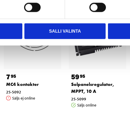
SALLI VALINTA
7
59
95
95
MC4 kontakter
Solpanelsregulator,
MPPT, 10 A
25-5092
Säljs ej online
25-5099
Säljs online