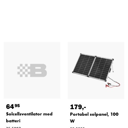
64
179
,-
95
Solcellsventilator med
Portabel solpanel, 100
batteri
W