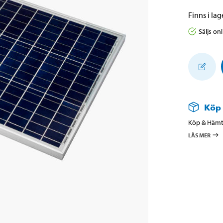
Finns i lage
Säljs on
Köp
Köp & Hämta
LÄS MER