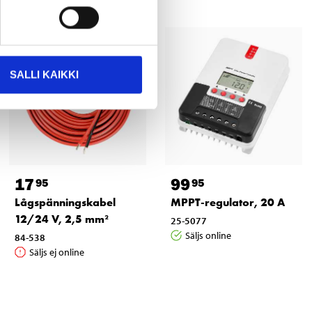
SALLI KAIKKI
17
99
95
95
Lågspänningskabel
MPPT-regulator, 20 A
12/24 V, 2,5 mm²
25-5077
Säljs online
84-538
Säljs ej online