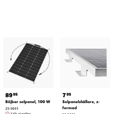
89
7
95
95
Böjbar solpanel, 100 W
Solpanelshållare, z-
formad
25-5031
Säljs ej online