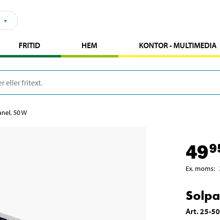
FRITID
HEM
KONTOR - MULTIMEDIA
anel, 50 W
49
9
Ex. moms
:
Solpa
Art
.
25-5