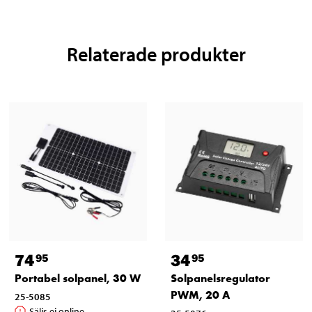
Relaterade produkter
74
34
95
95
Portabel solpanel, 30 W
Solpanelsregulator
PWM, 20 A
25-5085
Säljs ej online