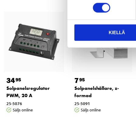
KIELLÄ
34
7
95
95
Solpanelsregulator
Solpanelshållare, z-
PWM, 20 A
formad
25-5076
25-5091
Säljs online
Säljs online