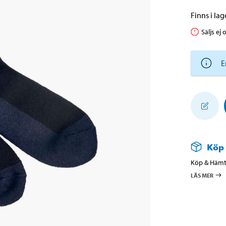
Finns i lage
Säljs ej 
E
Köp
Köp & Hämta
LÄS MER