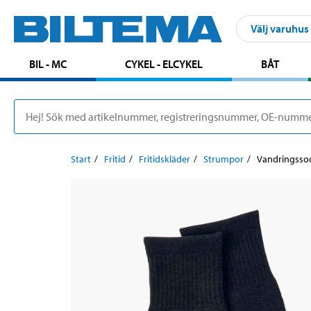
Välj varuhus
BIL - MC
CYKEL - ELCYKEL
BÅT
Start
Fritid
Fritidskläder
Strumpor
Vandringsso