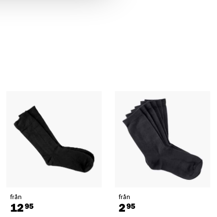
från
från
12
2
95
95