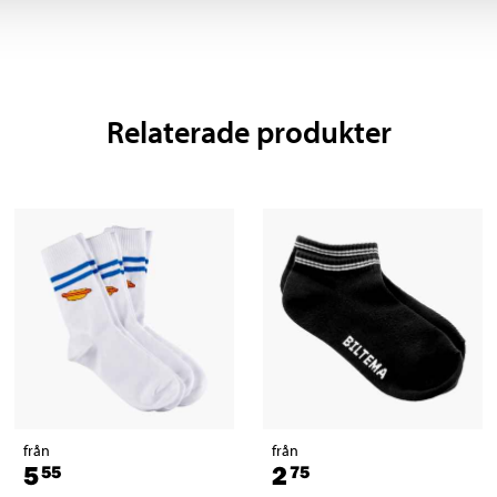
Relaterade produkter
från
från
5
2
55
75