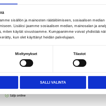
Andra kunder köpte också
itä
mme sisällön ja mainosten räätälöimiseen, sosiaalisen median
iseen. Lisäksi jaamme sosiaalisen median, mainosalan ja analy
, miten käytät sivustoamme. Kumppanimme voivat yhdistää näitä t
n kerätty, kun olet käyttänyt heidän palvelujaan.
Mieltymykset
Tilastot
7
1
55
25
Arbetsstrumpor 41–45,
Lakritsbåtar, 120 g
SALLI VALINTA
3-pack
98-9812
Säljs online
21-2340
Säljs online