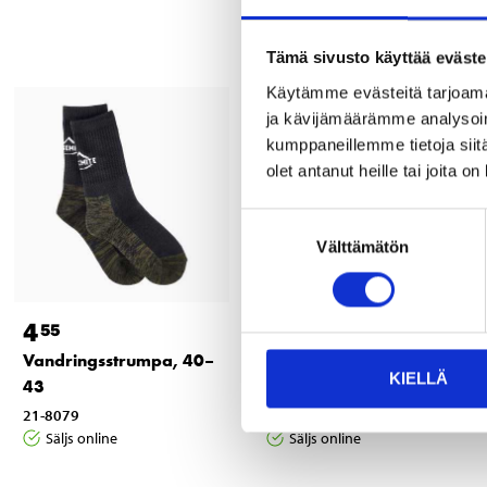
Tämä sivusto käyttää eväste
Käytämme evästeitä tarjoama
ja kävijämäärämme analysoim
kumppaneillemme tietoja siitä
olet antanut heille tai joita o
Suostumuksen
Välttämätön
valinta
4
4
55
55
Vandringsstrumpa, 40–
Sportsockor, 3-pack,
KIELLÄ
43
stl. 40–45
21-8079
21-1890
Säljs online
Säljs online