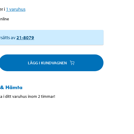
r i
1
varuhus
online
rsätts av
21-8079
LÄGG I KUNDVAGNEN
 & Hämta
 i ditt varuhus inom 2 timmar!