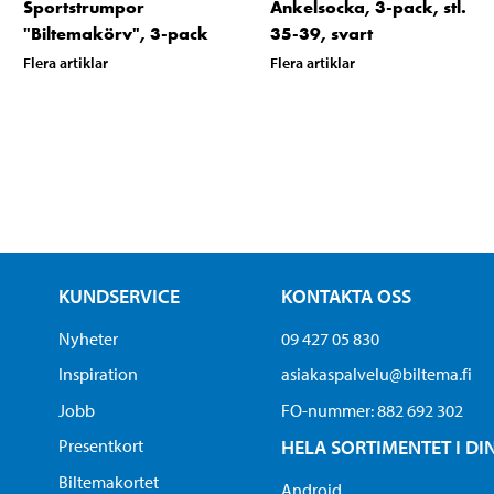
Sportstrumpor
Ankelsocka, 3-pack, stl.
"Biltemakörv", 3-pack
35-39, svart
Flera artiklar
Flera artiklar
KUNDSERVICE
KONTAKTA OSS
Nyheter
09 427 05 830
Inspiration
asiakaspalvelu@biltema.fi
Jobb
FO-nummer:​ 882 692 302
Presentkort
HELA SORTIMENTET I DI
Biltemakortet
Android