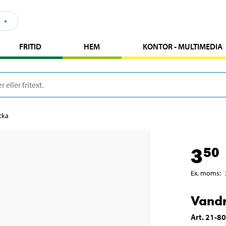
FRITID
HEM
KONTOR - MULTIMEDIA
cka
3
50
Ex. moms
:
Vandr
Art
.
21-8