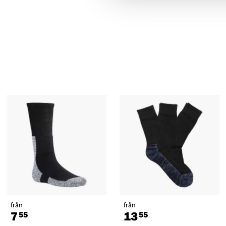
från
från
7
13
55
55