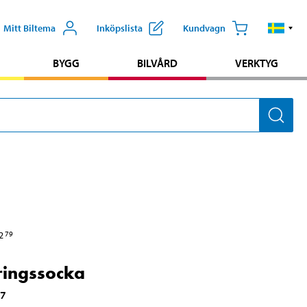
Mitt Biltema
Inköpslista
Kundvagn
BYGG
BILVÅRD
VERKTYG
2
79
ingssocka
07