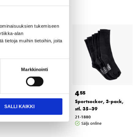
 ominaisuuksien tukemiseen
tiikka-alan
ietoja muihin tietoihin, joita
Markkinointi
1
4
25
55
Hallonbåtar, 120 g
Sportsockor, 3-pack,
SALLI KAIKKI
stl. 35–39
98-9811
Säljs online
21-1880
Säljs online