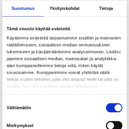
Suostumus
Yksityiskohdat
Tietoja
Längd
230 cm
Bredd
80 cm
Tämä sivusto käyttää evästeitä
Höjd
50 cm
Käytämme evästeitä tarjoamamme sisällön ja mainosten
Vikt
1,5 kg
räätälöimiseen, sosiaalisen median ominaisuuksien
tukemiseen ja kävijämäärämme analysoimiseen. Lisäksi
jaamme sosiaalisen median, mainosalan ja analytiikka-
alan kumppaneillemme tietoja siitä, miten käytät
Om tillverkaren
sivustoamme. Kumppanimme voivat yhdistää näitä
tietoja muihin tietoihin, joita olet antanut heille tai joita on
kerätty, kun olet käyttänyt heidän palvelujaan.
Suostumuksen
Köp & Hämta
Välttämätön
valinta
Köp & Hämta i ditt varuhus inom 2 timmar!
LÄS MER
Mieltymykset