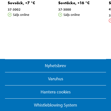
Sovsäck, +7 °C
Sovtäcke, +16 °C
S
37-3002
37-3000
Säljs online
Säljs online
3
Nyhetsbrev
Varuhus
Hantera cookies
Whistleblowing System