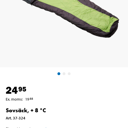
24
95
Ex. moms
:
19
88
Sovsäck, + 8 °C
Art
.
37-324