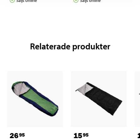
Säljs online
Säljs online
Relaterade produkter
26
15
95
95