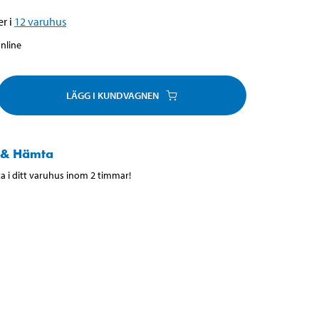
r i
12
varuhus
online
LÄGG I KUNDVAGNEN
 & Hämta
 i ditt varuhus inom 2 timmar!