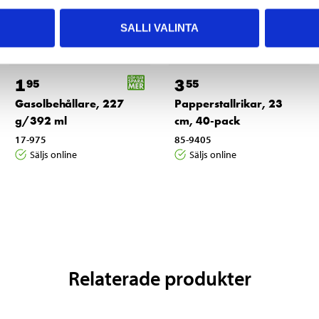
SALLI VALINTA
1
3
95
55
Gasolbehållare, 227
Papperstallrikar, 23
g/392 ml
cm, 40-pack
17-975
85-9405
Säljs online
Säljs online
Relaterade produkter