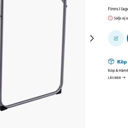
Finns i lage
Säljs ej 
Köp
Köp & Hämta
LÄS MER