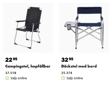
22
32
95
95
Campingstol, hopfällbar
Däckstol med bord
37-518
25-374
Säljs online
Säljs online