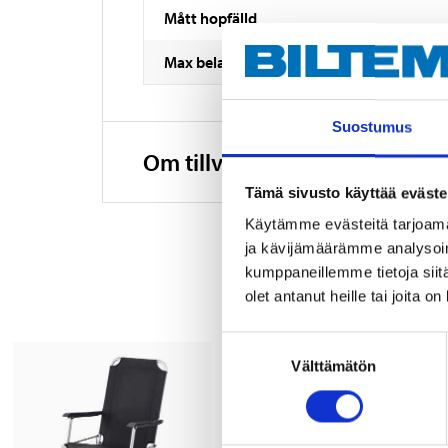
Mått hopfälld
Max belastning
Suostumus
Om tillverkaren
Tämä sivusto käyttää eväste
Käytämme evästeitä tarjoama
ja kävijämäärämme analysoim
kumppaneillemme tietoja siitä
olet antanut heille tai joita o
Suostumuksen
Välttämätön
valinta