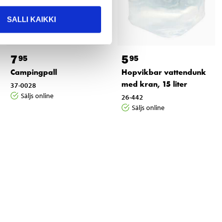
SALLI KAIKKI
7
5
95
95
Campingpall
Hopvikbar vattendunk
med kran, 15 liter
37-0028
Säljs online
26-442
Säljs online