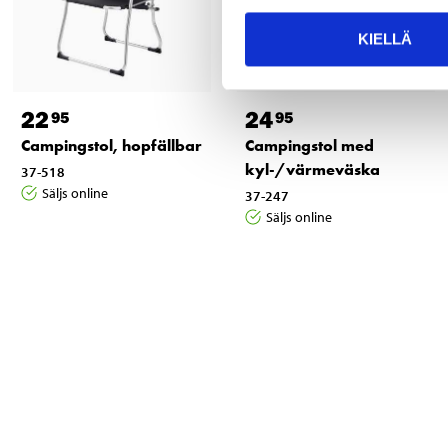
KIELLÄ
22
24
95
95
Campingstol, hopfällbar
Campingstol med
kyl-/värmeväska
37-518
Säljs online
37-247
Säljs online