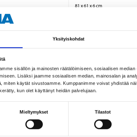
81 x 61 x 6 cm
35 kg
Yksityiskohdat
itä
mme sisällön ja mainosten räätälöimiseen, sosiaalisen median
iseen. Lisäksi jaamme sosiaalisen median, mainosalan ja analy
Andra kunder köpte också
, miten käytät sivustoamme. Kumppanimme voivat yhdistää näitä t
n kerätty, kun olet käyttänyt heidän palvelujaan.
Mieltymykset
Tilastot