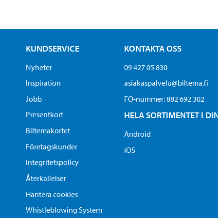
KUNDSERVICE
KONTAKTA OSS
Nyheter
09 427 05 830
Inspiration
asiakaspalvelu@biltema.fi
Jobb
FO-nummer:​ 882 692 302
Presentkort
HELA SORTIMENTET I DI
Biltemakortet
Android
Företagskunder
iOS
Integritetspolicy
Återkallelser
Hantera cookies
Whistleblowing System