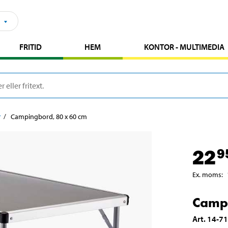
FRITID
HEM
KONTOR - MULTIMEDIA
r
Campingbord, 80 x 60 cm
22
9
Ex. moms
:
Campi
Art
.
14-7