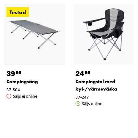
Testad
39
24
95
95
Campingsäng
Campingstol med
kyl-/värmeväska
37-504
Säljs ej online
37-247
Säljs online