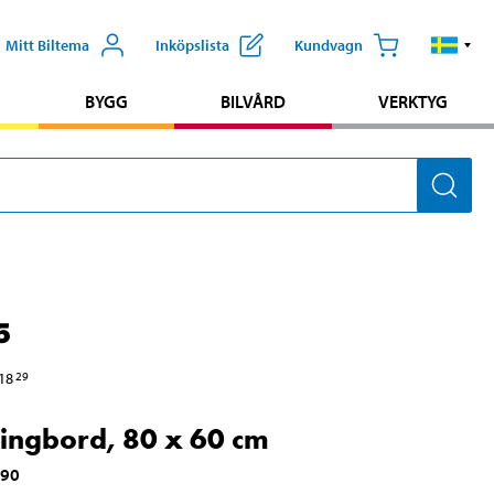
Mitt Biltema
Inköpslista
Kundvagn
BYGG
BILVÅRD
VERKTYG
5
18
29
ngbord, 80 x 60 cm
190