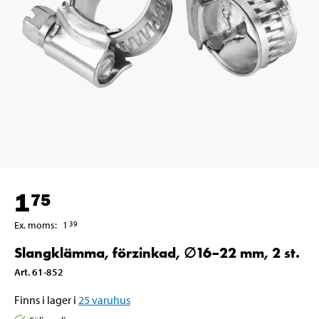
1
75
Ex. moms
:
1
39
Slangklämma, förzinkad, ∅16–22 mm, 2 st.
Art
.
61-852
Finns i lager i
25
varuhus