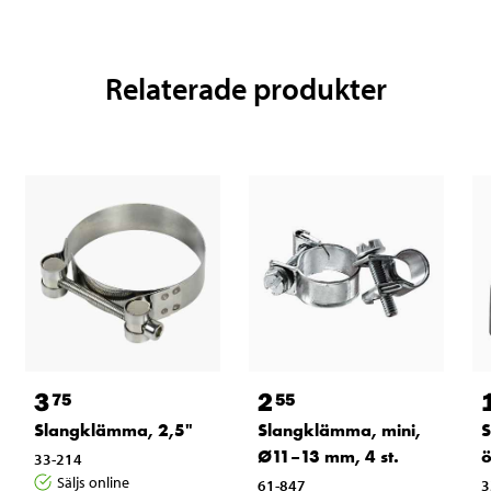
Relaterade produkter
3
2
75
55
Slangklämma, 2,5"
Slangklämma, mini,
S
Ø11–13 mm, 4 st.
ö
33-214
Säljs online
61-847
3