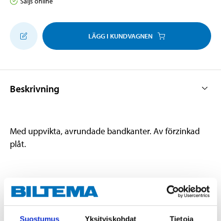
Säljs online
LÄGG I KUNDVAGNEN
Beskrivning
Med uppvikta, avrundade bandkanter. Av förzinkad
plåt.
Teknisk specifikation
Diameter
16–22 mm
Suostumus
Yksityiskohdat
Tietoja