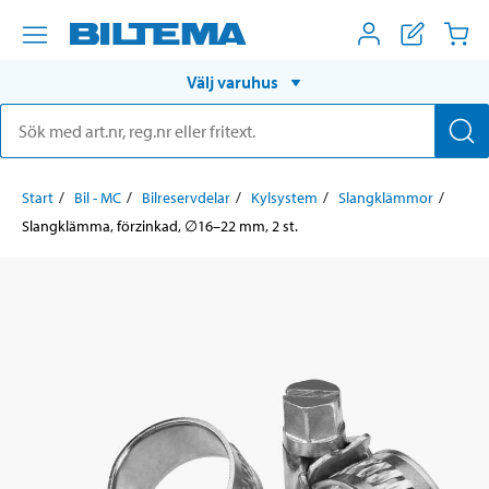
Välj varuhus
Start
Bil - MC
Bilreservdelar
Kylsystem
Slangklämmor
Slangklämma, förzinkad, ∅16–22 mm, 2 st.