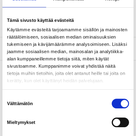
Antal
2 st.
Material
Förzinkad plåt, Q195
Tämä sivusto käyttää evästeitä
Käytämme evästeitä tarjoamamme sisällön ja mainosten
räätälöimiseen, sosiaalisen median ominaisuuksien
tukemiseen ja kävijämäärämme analysoimiseen. Lisäksi
Om tillverkaren
jaamme sosiaalisen median, mainosalan ja analytiikka-
alan kumppaneillemme tietoja siitä, miten käytät
sivustoamme. Kumppanimme voivat yhdistää näitä
tietoja muihin tietoihin, joita olet antanut heille tai joita on
kerätty, kun olet käyttänyt heidän palvelujaan.
Köp & Hämta
Köp & Hämta i ditt varuhus inom 2 timmar!
Suostumuksen
LÄS MER
Välttämätön
valinta
Mieltymykset
Andra kunder köpte också