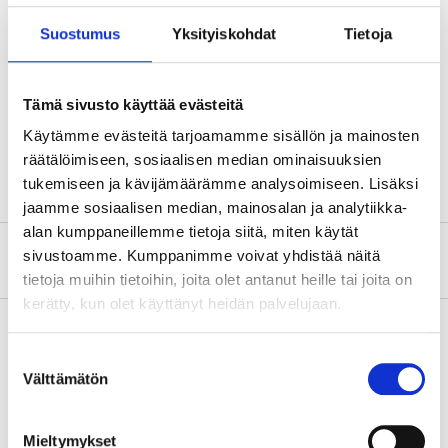
Dimension
42 mm (invändig)
Suostumus
Yksityiskohdat
Tietoja
Tjocklek
13 mm (isolering)
Temperaturområde
-80 till +95 °C
Tämä sivusto käyttää evästeitä
(λ) 0,040 W/m °C
Käytämme evästeitä tarjoamamme sisällön ja mainosten
Lambdavärde
(värmeledningsförmåga)
räätälöimiseen, sosiaalisen median ominaisuuksien
tukemiseen ja kävijämäärämme analysoimiseen. Lisäksi
jaamme sosiaalisen median, mainosalan ja analytiikka-
alan kumppaneillemme tietoja siitä, miten käytät
sivustoamme. Kumppanimme voivat yhdistää näitä
Om tillverkaren
tietoja muihin tietoihin, joita olet antanut heille tai joita on
kerätty, kun olet käyttänyt heidän palvelujaan.
Suostumuksen
Köp & Hämta
Välttämätön
valinta
Köp & Hämta i ditt varuhus inom 2 timmar!
LÄS MER
Mieltymykset