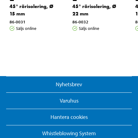
45° rörisolering, Ø
45° rörisolering, Ø
4
15 mm
22 mm
86-0031
86-0032
8
Säljs online
Säljs online
Nyhetsbrev
Varuhus
Hantera cookies
Whistleblowing System