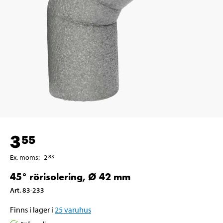
3
55
Ex. moms
:
2
83
45° rörisolering, Ø 42 mm
Art
.
83-233
Finns i lager i
25
varuhus