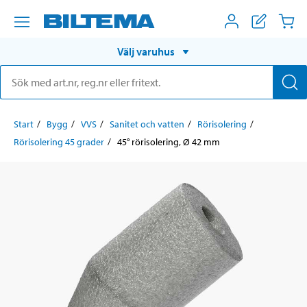
Välj varuhus
Start
Bygg
VVS
Sanitet och vatten
Rörisolering
Rörisolering 45 grader
45° rörisolering, Ø 42 mm