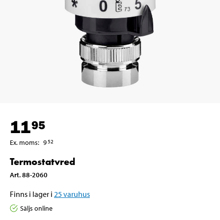
11
95
Ex. moms
:
9
52
Termostatvred
Art
.
88-2060
Finns i lager i
25
varuhus
Säljs online