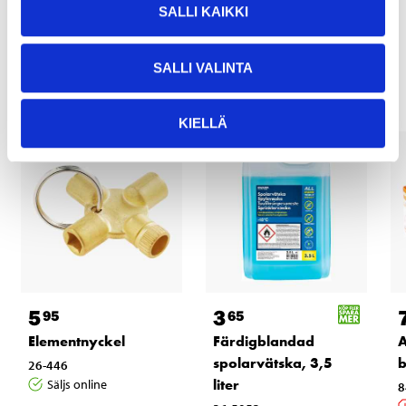
SALLI KAIKKI
Andra kunder köpte också
SALLI VALINTA
KIELLÄ
5
3
95
65
Elementnyckel
Färdigblandad
A
spolarvätska, 3,5
b
26-446
liter
Säljs online
8