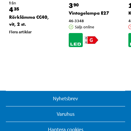
från
3
90
4
35
Vintagelampa E27
K
Rörklämma CC40,
46-3348
4
vit, 2 st.
Säljs online
Flera artiklar
Nyhetsbrev
Varuhus
Hantera cookies