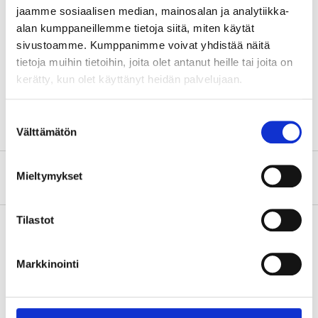
jaamme sosiaalisen median, mainosalan ja analytiikka-
Standard
EN215
alan kumppaneillemme tietoja siitä, miten käytät
Mått
sivustoamme. Kumppanimme voivat yhdistää näitä
tietoja muihin tietoihin, joita olet antanut heille tai joita on
84 mm (100 mm med
Längd
adapter)
kerätty, kun olet käyttänyt heidän palvelujaan.
Diameter
52 mm
Suostumuksen
Välttämätön
valinta
Om tillverkaren
Mieltymykset
Tilastot
Köp & Hämta
Markkinointi
Köp & Hämta i ditt varuhus inom 2 timmar!
LÄS MER