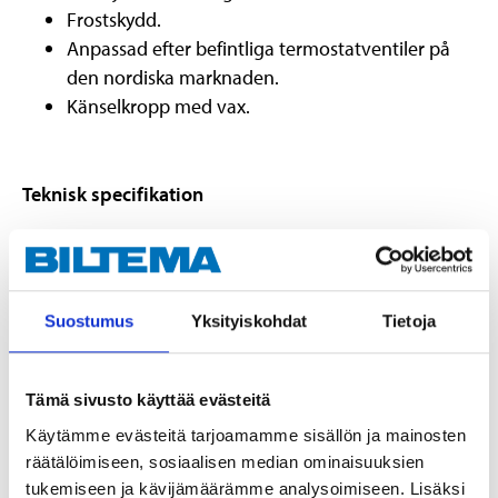
Frostskydd.
Anpassad efter befintliga termostatventiler på
den nordiska marknaden.
Känselkropp med vax.
Teknisk specifikation
Reglerområde
0–28 °C
Arbetstryck
10 bar (max)
Suostumus
Yksityiskohdat
Tietoja
Tryckdifferens
1 bar (max)
Hysteris, nominellt flöde
0,4 K
Tämä sivusto käyttää evästeitä
Svarstid
23 min
Käytämme evästeitä tarjoamamme sisällön ja mainosten
Omgivningstemperatur
50 °C (max)
räätälöimiseen, sosiaalisen median ominaisuuksien
Temperaturområde
7–28 °C
tukemiseen ja kävijämäärämme analysoimiseen. Lisäksi