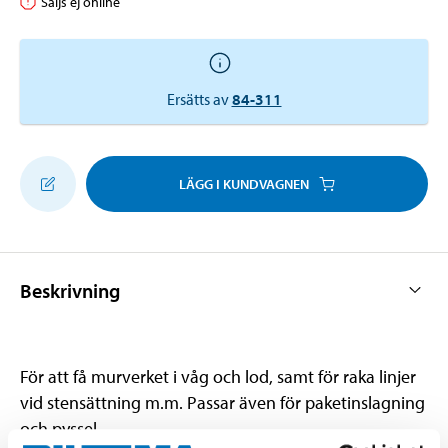
Säljs ej online
Ersätts av
84-311
LÄGG I KUNDVAGNEN
Beskrivning
För att få murverket i våg och lod, samt för raka linjer
vid stensättning m.m. Passar även för paketinslagning
och pyssel.