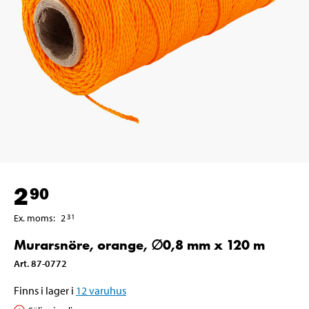
2
90
Ex. moms
:
2
31
Murarsnöre, orange, ∅0,8 mm x 120 m
Art
.
87-0772
Finns i lager i
12
varuhus