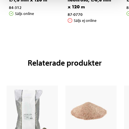
x 120 m
84-312
8
Säljs online
87-0770
Säljs ej online
Relaterade produkter