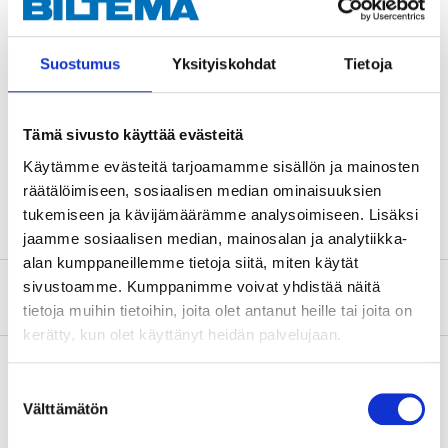
Teknisk specifikation
Suostumus
Yksityiskohdat
Tietoja
Material
PP-plast (polypropen)
Tämä sivusto käyttää evästeitä
Längd
120 m
Käytämme evästeitä tarjoamamme sisällön ja mainosten
Färg
Orange
räätälöimiseen, sosiaalisen median ominaisuuksien
tukemiseen ja kävijämäärämme analysoimiseen. Lisäksi
jaamme sosiaalisen median, mainosalan ja analytiikka-
alan kumppaneillemme tietoja siitä, miten käytät
sivustoamme. Kumppanimme voivat yhdistää näitä
Om tillverkaren
tietoja muihin tietoihin, joita olet antanut heille tai joita on
kerätty, kun olet käyttänyt heidän palvelujaan.
Suostumuksen
Välttämätön
Köp & Hämta
valinta
Köp & Hämta i ditt varuhus inom 2 timmar!