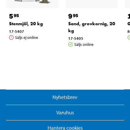
5
9
95
95
Stenmjöl, 20 kg
Sand, grovkornig, 20
G
kg
17-5407
8
Säljs ej online
17-5405
Säljs online
Nyhetsbrev
Varuhus
Hantera cookies