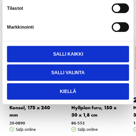
Tilastot
Andra kunder köpte också
Markkinointi
SALLI KAIKKI
SALLI VALINTA
KIELLÄ
4
12
55
95
Konsol, 175 x 240
Hyllplan furu, 150 x
H
mm
30 x 1,8 cm
3
20-0890
86-553
1
Säljs online
Säljs online