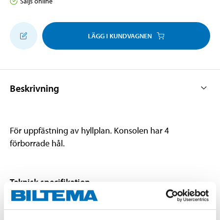
Säljs online
LÄGG I KUNDVAGNEN
Beskrivning
För uppfästning av hyllplan. Konsolen har 4
förborrade hål.
Teknisk specifikation
Träslag
Gummiträ