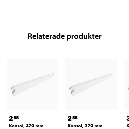
Relaterade produkter
2
2
95
55
Konsol, 370 mm
Konsol, 270 mm
K