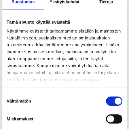
Suostumus
Yksityiskohdat
Tietoja
Max belastning
20 kg
Mått
Tämä sivusto käyttää evästeitä
Höjd
280 mm
Käytämme evästeitä tarjoamamme sisällön ja mainosten
Djup
240 mm
räätälöimiseen, sosiaalisen median ominaisuuksien
tukemiseen ja kävijämäärämme analysoimiseen. Lisäksi
jaamme sosiaalisen median, mainosalan ja analytiikka-
alan kumppaneillemme tietoja siitä, miten käytät
Om tillverkaren
sivustoamme. Kumppanimme voivat yhdistää näitä
tietoja muihin tietoihin, joita olet antanut heille tai joita on
kerätty, kun olet käyttänyt heidän palvelujaan.
Suostumuksen
Köp & Hämta
Välttämätön
valinta
Köp & Hämta i ditt varuhus inom 2 timmar!
LÄS MER
Mieltymykset