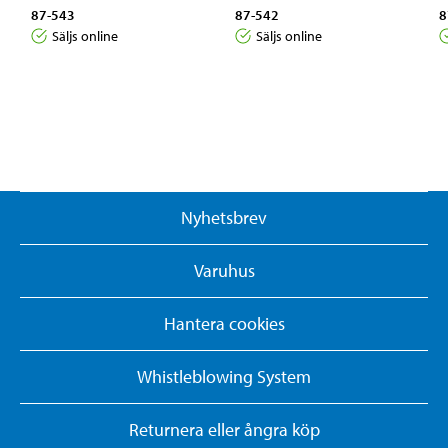
87-543
87-542
8
Säljs online
Säljs online
Nyhetsbrev
Varuhus
Hantera cookies
Whistleblowing System
Returnera eller ångra köp