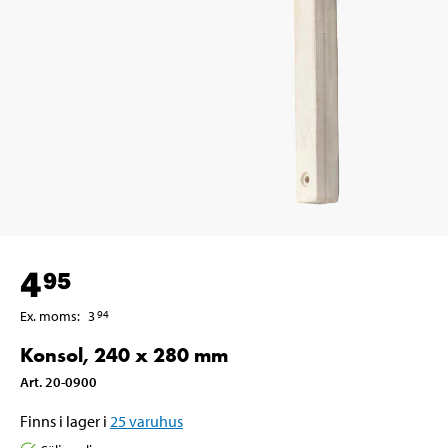
4
95
Ex. moms
:
3
94
Konsol, 240 x 280 mm
Art
.
20-0900
Finns i lager i
25
varuhus