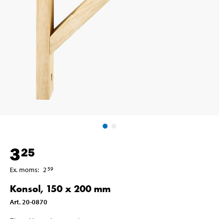
3
25
Ex. moms
:
2
59
Konsol, 150 x 200 mm
Art
.
20-0870