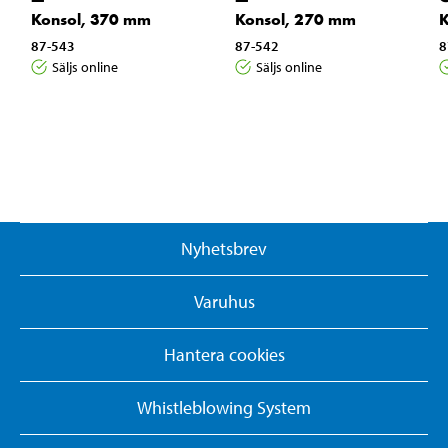
Konsol, 370 mm
Konsol, 270 mm
K
87-543
87-542
8
Säljs online
Säljs online
Nyhetsbrev
Varuhus
Hantera cookies
Whistleblowing System