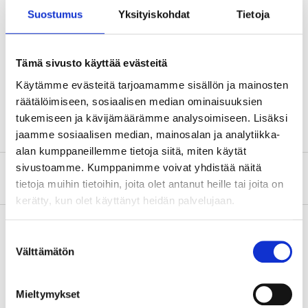
Träslag
Gummiträ
Suostumus
Yksityiskohdat
Tietoja
Max belastning
20 kg
Mått
Tämä sivusto käyttää evästeitä
Höjd
200 mm
Käytämme evästeitä tarjoamamme sisällön ja mainosten
Djup
150 mm
räätälöimiseen, sosiaalisen median ominaisuuksien
tukemiseen ja kävijämäärämme analysoimiseen. Lisäksi
jaamme sosiaalisen median, mainosalan ja analytiikka-
alan kumppaneillemme tietoja siitä, miten käytät
sivustoamme. Kumppanimme voivat yhdistää näitä
Om tillverkaren
tietoja muihin tietoihin, joita olet antanut heille tai joita on
kerätty, kun olet käyttänyt heidän palvelujaan.
Suostumuksen
Välttämätön
valinta
Köp & Hämta
Köp & Hämta i ditt varuhus inom 2 timmar!
Mieltymykset
LÄS MER