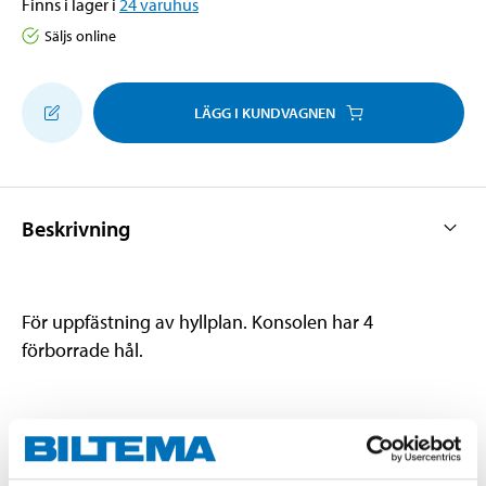
Finns i lager i
24
varuhus
Säljs online
LÄGG I KUNDVAGNEN
Beskrivning
För uppfästning av hyllplan. Konsolen har 4
förborrade hål.
Teknisk specifikation