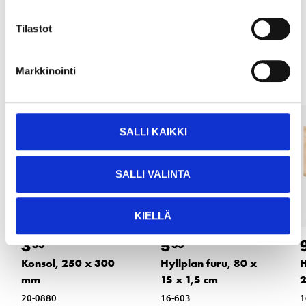
Tilastot
Andra kunder köpte också
Markkinointi
SALLI KAIKKI
SALLI VALINTA
KIELLÄ
3
5
55
55
Konsol, 250 x 300
Hyllplan furu, 80 x
H
mm
15 x 1,5 cm
2
20-0880
16-603
1