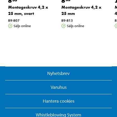
8
8
Montageskruv 4,2 x
Montageskruv 4,2 x
M
25 mm
25 mm, svart
4
89-813
89-807
8
Säljs online
Säljs online
Nyhetsbrev
Varuhus
Hantera cookies
Whistleblowing System