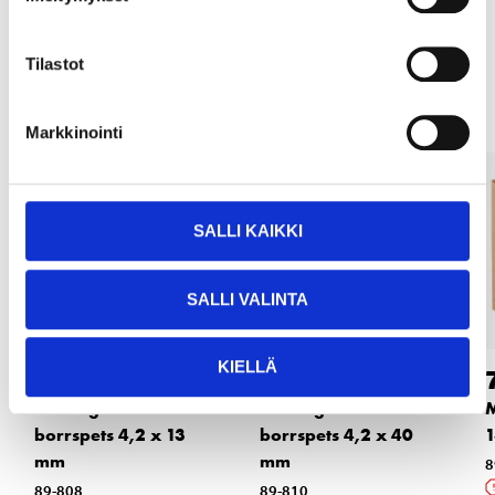
Andra kunder köpte också
Tilastot
Markkinointi
SALLI KAIKKI
SALLI VALINTA
KIELLÄ
7
9
95
95
Montageskruv med
Montageskruv med
M
borrspets 4,2 x 13
borrspets 4,2 x 40
mm
mm
8
89-808
89-810