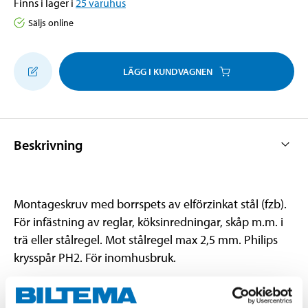
Finns i lager i
25
varuhus
Säljs online
LÄGG I KUNDVAGNEN
Beskrivning
Montageskruv med borrspets av elförzinkat stål (fzb).
För infästning av reglar, köksinredningar, skåp m.m. i
trä eller stålregel. Mot stålregel max 2,5 mm. Philips
krysspår PH2. För inomhusbruk.