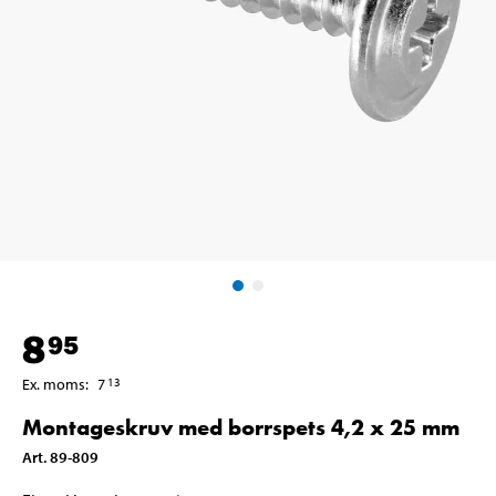
8
95
Ex. moms
:
7
13
Montageskruv med borrspets 4,2 x 25 mm
Art
.
89-809