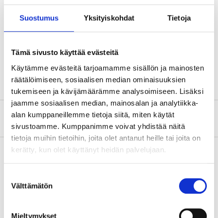
Teknisk specifikation
Suostumus
Yksityiskohdat
Tietoja
Diameter
4,2 mm
Längd
25 mm
Tämä sivusto käyttää evästeitä
Antal
250 st.
Käytämme evästeitä tarjoamamme sisällön ja mainosten
räätälöimiseen, sosiaalisen median ominaisuuksien
tukemiseen ja kävijämäärämme analysoimiseen. Lisäksi
jaamme sosiaalisen median, mainosalan ja analytiikka-
alan kumppaneillemme tietoja siitä, miten käytät
Om tillverkaren
sivustoamme. Kumppanimme voivat yhdistää näitä
tietoja muihin tietoihin, joita olet antanut heille tai joita on
kerätty, kun olet käyttänyt heidän palvelujaan.
Köp & Hämta
Suostumuksen
Välttämätön
valinta
Köp & Hämta i ditt varuhus inom 2 timmar!
LÄS MER
Mieltymykset