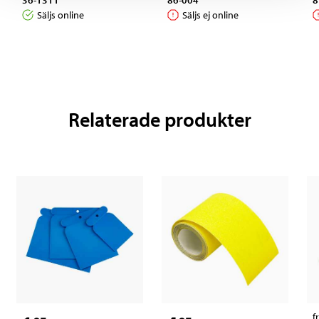
36-1311
86-004
8
Säljs online
Säljs ej online
Relaterade produkter
f