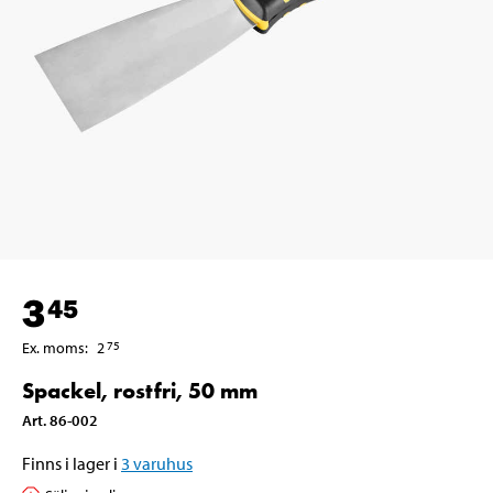
3
45
Ex. moms
:
2
75
Spackel, rostfri, 50 mm
Art
.
86-002
Finns i lager i
3
varuhus