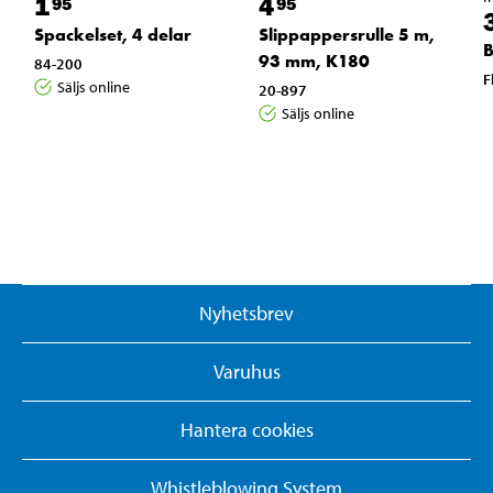
1
4
95
95
Spackelset, 4 delar
Slippappersrulle 5 m,
B
93 mm, K180
84-200
F
Säljs online
20-897
Säljs online
Nyhetsbrev
Varuhus
Hantera cookies
Whistleblowing System