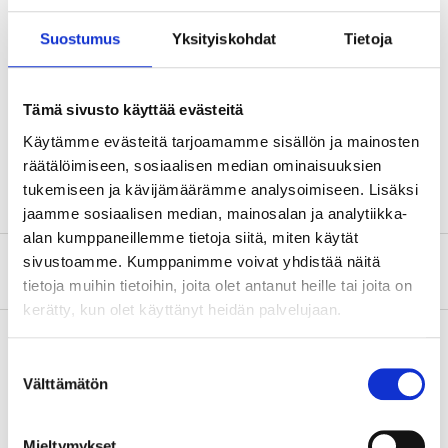
Teknisk specifikation
Suostumus
Yksityiskohdat
Tietoja
Material
Rostfritt stål
Tämä sivusto käyttää evästeitä
Material
Polyeten & TPR-gummi
Käytämme evästeitä tarjoamamme sisällön ja mainosten
Bredd
50 mm
räätälöimiseen, sosiaalisen median ominaisuuksien
tukemiseen ja kävijämäärämme analysoimiseen. Lisäksi
jaamme sosiaalisen median, mainosalan ja analytiikka-
alan kumppaneillemme tietoja siitä, miten käytät
sivustoamme. Kumppanimme voivat yhdistää näitä
Om tillverkaren
tietoja muihin tietoihin, joita olet antanut heille tai joita on
kerätty, kun olet käyttänyt heidän palvelujaan.
Suostumuksen
Välttämätön
Köp & Hämta
valinta
Köp & Hämta i ditt varuhus inom 2 timmar!
Mieltymykset
LÄS MER