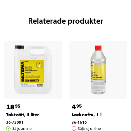
Relaterade produkter
18
4
95
95
Taktvätt, 4 liter
Lacknafta, 1 l
36-72091
36-1616
Säljs online
Säljs ej online