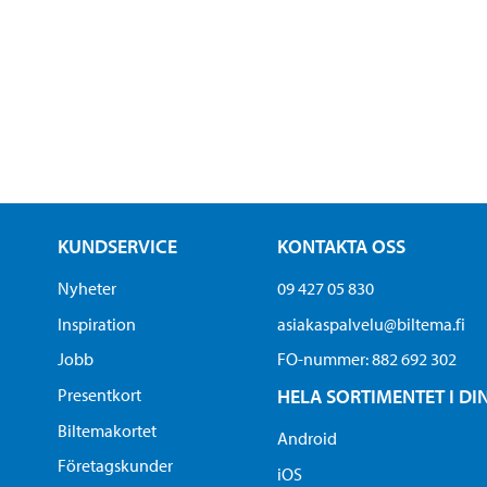
KUNDSERVICE
KONTAKTA OSS
Nyheter
09 427 05 830
Inspiration
asiakaspalvelu@biltema.fi
Jobb
FO-nummer:​ 882 692 302
Presentkort
HELA SORTIMENTET I DI
Biltemakortet
Android
Företagskunder
iOS