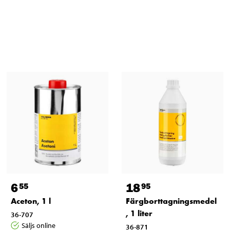
6
18
55
95
Aceton, 1 l
Färgborttagningsmedel
, 1 liter
36-707
Säljs online
36-871