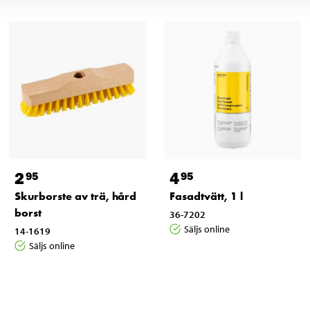
2
4
95
95
Skurborste av trä, hård
Fasadtvätt, 1 l
borst
36-7202
Säljs online
14-1619
Säljs online