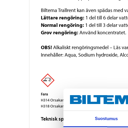
Biltema Trallrent kan även spädas med va
Lättare rengöring:
1 del till 6 delar vat
Normal rengöring:
1 del till 3 delar vat
Grov rengöring:
Använd koncentratet.
OBS!
Alkaliskt rengöringsmedel – Läs v
Innehåller: Aqua, Sodium hydroxide, Alc
Fara
H314 Orsakar allvarliga frätskador på hud och ögon
H318 Orsakar allvarliga ögonskador
Teknisk specifikation
Suostumus