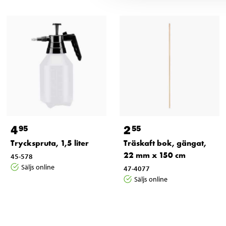
4
2
95
55
Tryckspruta, 1,5 liter
Träskaft bok, gängat,
22 mm x 150 cm
45-578
Säljs online
47-4077
Säljs online