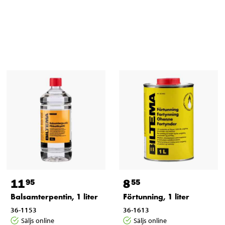
11
8
95
55
Balsamterpentin, 1 liter
Förtunning, 1 liter
36-1153
36-1613
Säljs online
Säljs online