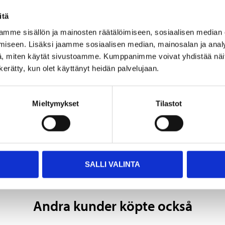
1 l
itä
mme sisällön ja mainosten räätälöimiseen, sosiaalisen median
>15 m²
iseen. Lisäksi jaamme sosiaalisen median, mainosalan ja analy
, miten käytät sivustoamme. Kumppanimme voivat yhdistää näitä t
1:1 – 1:6
n kerätty, kun olet käyttänyt heidän palvelujaan.
Mieltymykset
Tilastot
vriga dokument
SALLI VALINTA
Andra kunder köpte också