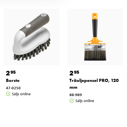
2
2
95
95
Borste
Träoljepensel PRO, 120
mm
47-0250
Säljs online
88-989
Säljs online