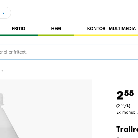
FRITID
HEM
KONTOR - MULTIMEDIA
ter
2
55
(
2
/
L
)
55
Ex. moms
:
Trallr