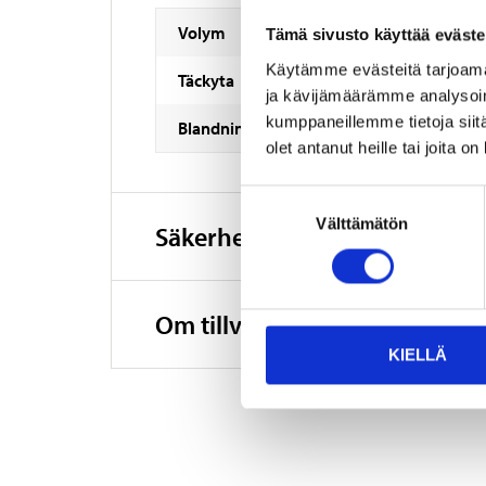
Volym
Tämä sivusto käyttää eväste
Käytämme evästeitä tarjoama
Täckyta
ja kävijämäärämme analysoim
kumppaneillemme tietoja siitä
Blandningsförhållande
olet antanut heille tai joita o
Suostumuksen
Välttämätön
valinta
Säkerhetsinformation och ö
Om tillverkaren
KIELLÄ