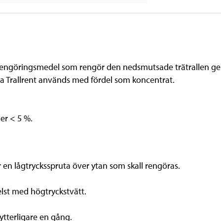
t rengöringsmedel som rengör den nedsmutsade trätrallen gen
ma Trallrent används med fördel som koncentrat.
er < 5 %.
 en lågtrycksspruta över ytan som skall rengöras.
elst med högtryckstvätt.
tterligare en gång.