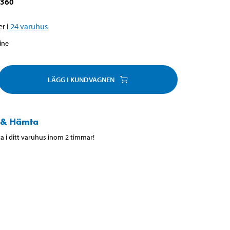
6360
r i
24
varuhus
line
LÄGG I KUNDVAGNEN
 & Hämta
 i ditt varuhus inom 2 timmar!