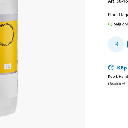
Art
.
36-1
Finns i lage
Säljs on
Köp
Köp & Hämta
LÄS MER