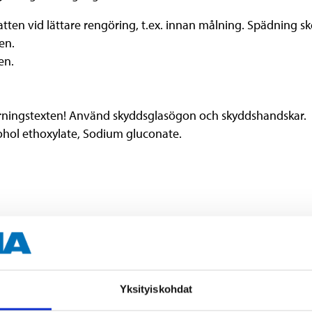
tten vid lättare rengöring, t.ex. innan målning. Spädning ske
ten.
ten.
arningstexten! Använd skyddsglasögon och skyddshandskar.
ohol ethoxylate, Sodium gluconate.
.
Yksityiskohdat