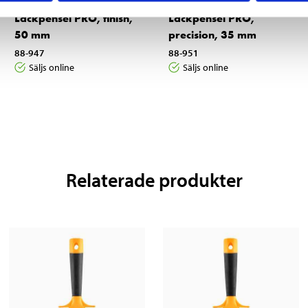
6
2
Lackpensel PRO, finish,
Lackpensel PRO,
50 mm
precision, 35 mm
88-947
88-951
Säljs online
Säljs online
Relaterade produkter