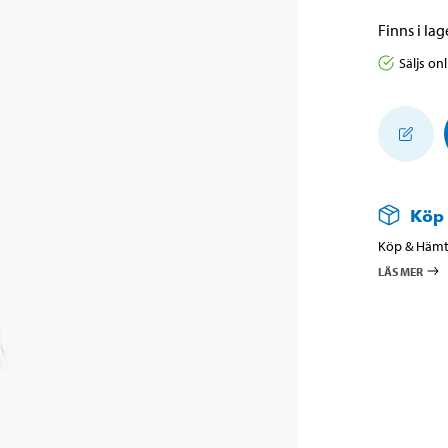
Finns i lage
Säljs on
Köp
Köp & Hämta
LÄS MER