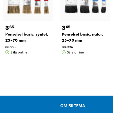
3
3
65
65
Penselset basic, syntet,
Penselset basic, natur,
25–70 mm
25–70 mm
88-995
88-994
Säljs online
Säljs online
OM BILTEMA