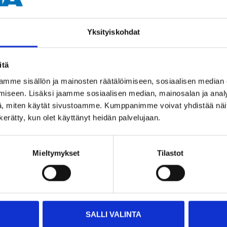
Yksityiskohdat
itä
Andra kunder köpte också
mme sisällön ja mainosten räätälöimiseen, sosiaalisen median
iseen. Lisäksi jaamme sosiaalisen median, mainosalan ja analy
, miten käytät sivustoamme. Kumppanimme voivat yhdistää näitä t
n kerätty, kun olet käyttänyt heidän palvelujaan.
Mieltymykset
Tilastot
SALLI VALINTA
55
95