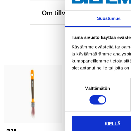
Om tillverkaren
Suostumus
Tämä sivusto käyttää eväste
Käytämme evästeitä tarjoama
ja kävijämäärämme analysoim
kumppaneillemme tietoja siitä
olet antanut heille tai joita o
Suostumuksen
Välttämätön
valinta
KIELLÄ
25
55