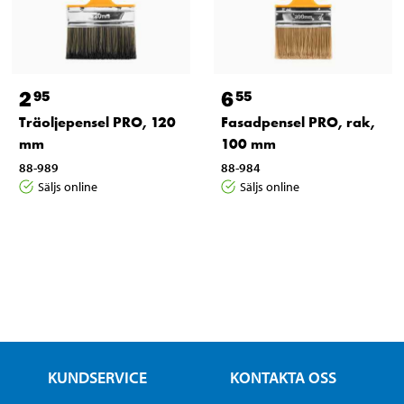
2
6
95
55
Träoljepensel PRO, 120
Fasadpensel PRO, rak,
mm
100 mm
88-989
88-984
Säljs online
Säljs online
KUNDSERVICE
KONTAKTA OSS