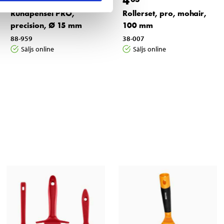
3
4
Rundpensel PRO,
Rollerset, pro, mohair,
precision, Ø 15 mm
100 mm
88-959
38-007
Säljs online
Säljs online