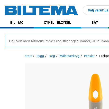
Välj varuhus
BIL - MC
CYKEL - ELCYKEL
BÅT
Start
Bygg
Färg
Måleriverktyg
Penslar
Lackpe