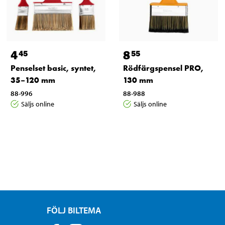
4
8
45
55
Penselset basic, syntet,
Rödfärgspensel PRO,
35–120 mm
130 mm
88-996
88-988
Säljs online
Säljs online
FÖLJ BILTEMA