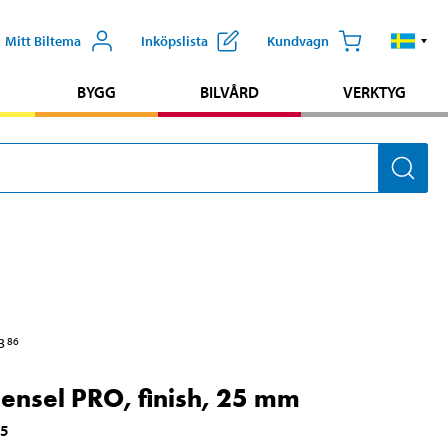
Mitt Biltema
Inköpslista
Kundvagn
BYGG
BILVÅRD
VERKTYG
3
86
ensel PRO, finish, 25 mm
45