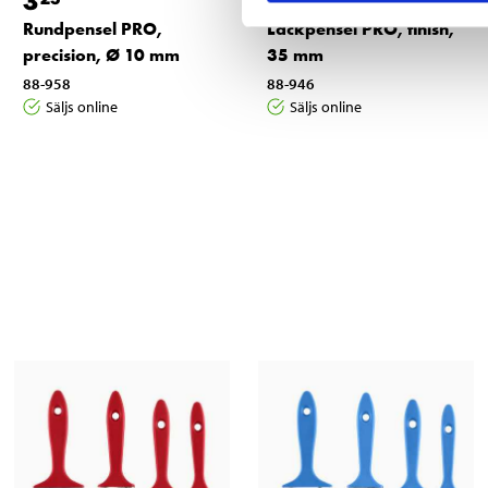
3
6
Rundpensel PRO,
Lackpensel PRO, finish,
precision, Ø 10 mm
35 mm
88-958
88-946
Säljs online
Säljs online