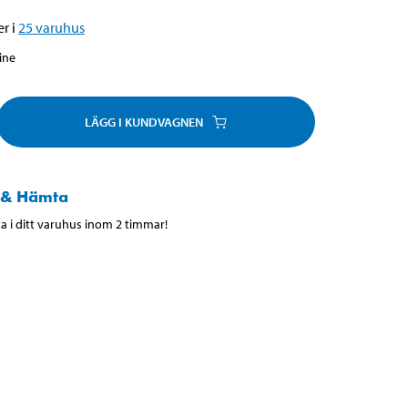
r i
25
varuhus
line
LÄGG I KUNDVAGNEN
 & Hämta
 i ditt varuhus inom 2 timmar!