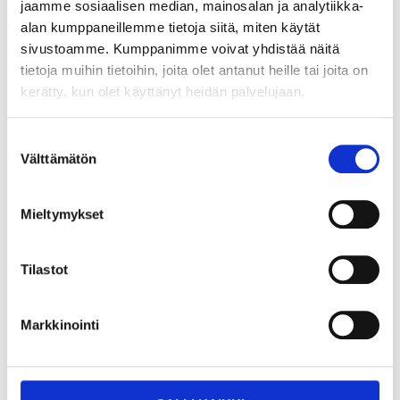
jaamme sosiaalisen median, mainosalan ja analytiikka-
EUH211 Varning! Farliga respirabla droppar kan bildas vid sprejning.
Inandas inte sprej eller dimma.
alan kumppaneillemme tietoja siitä, miten käytät
sivustoamme. Kumppanimme voivat yhdistää näitä
Teknisk specifikation
tietoja muihin tietoihin, joita olet antanut heille tai joita on
kerätty, kun olet käyttänyt heidän palvelujaan.
Volym
3 l
Suostumuksen
Färg
Antikvit
Välttämätön
valinta
Färgkod
NCS S 0502-Y
Glans
Matt
Mieltymykset
Glanstal
5
Pensel, roller eller
Tilastot
Appliceringsmetod
färgspruta
Beröringstorr
1 timmar
Markkinointi
Övermålningsbar
2 timmar
6–8 m²/l (beroende på
Åtgång
underlag och
appliceringsmetod)