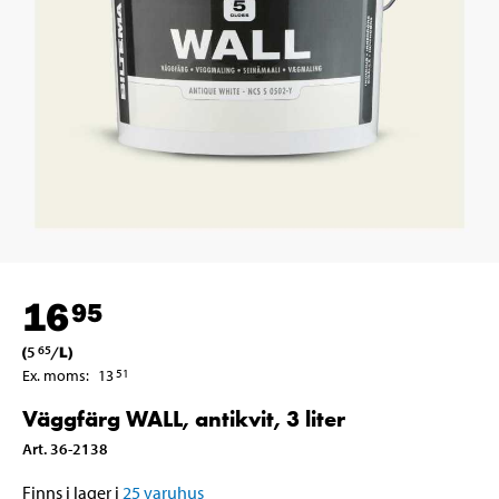
16
95
(
5
/
L
)
65
Ex. moms
:
13
51
Väggfärg WALL, antikvit, 3 liter
Art
.
36-2138
Finns i lager i
25
varuhus