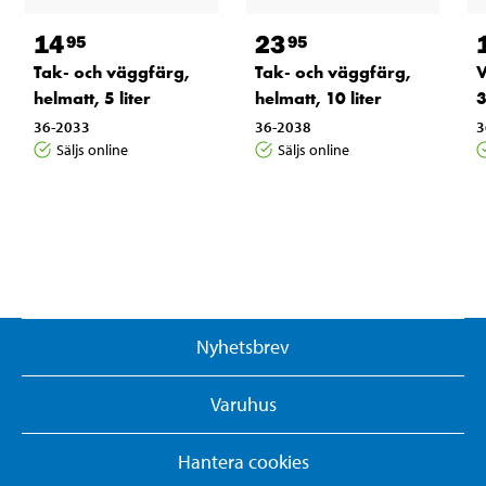
14
23
95
95
Tak- och väggfärg,
Tak- och väggfärg,
V
helmatt, 5 liter
helmatt, 10 liter
3
36-2033
36-2038
3
Säljs online
Säljs online
Nyhetsbrev
Varuhus
Hantera cookies