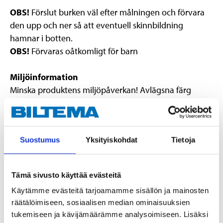
OBS!
Förslut burken väl efter målningen och förvara
den upp och ner så att eventuell skinnbildning
hamnar i botten.
OBS!
Förvaras oåtkomligt för barn
Miljöinformation
Minska produktens miljöpåverkan! Avlägsna färg
mekaniskt från verktygen före rengöring. Flytande
färgrester skall inte hällas ut i avloppet, utan lämnas
till lokal mijöstation. Minimera mängden färgavfall
Suostumus
Yksityiskohdat
Tietoja
genom korrekt bedömning av åtgång. Förvara
överbliven färg korrekt för framtida bruk.
Tämä sivusto käyttää evästeitä
Käytämme evästeitä tarjoamamme sisällön ja mainosten
EUH208 Innehåller BIT, CMIT/MIT (3:1). Kan orsaka en allergisk
räätälöimiseen, sosiaalisen median ominaisuuksien
reaktion.
tukemiseen ja kävijämäärämme analysoimiseen. Lisäksi
EUH210 Säkerhetsdatablad finns att rekvirera.