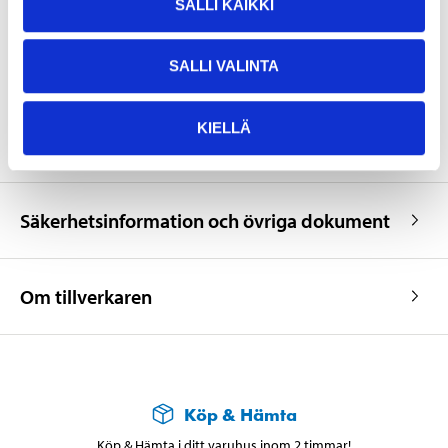
SALLI KAIKKI
Frostfritt. Torrt, svalt och i
Förvaring
väl tillsluten förpackning.
SALLI VALINTA
Spädning/rengöring
Vatten
VISA ALLT
Appliceringsförhållande
> +10 °C (Max 80% RF)
KIELLÄ
Säkerhetsinformation och övriga dokument
Om tillverkaren
Köp & Hämta
Köp & Hämta i ditt varuhus inom 2 timmar!