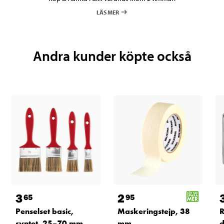
LÄS MER
Andra kunder köpte också
3
2
65
95
Penselset basic,
Maskeringstejp, 38
R
syntet, 25–70 mm
mm
d