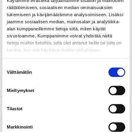
Käytämme evästeitä tarjoamamme sisällön ja mainosten
räätälöimiseen, sosiaalisen median ominaisuuksien
tukemiseen ja kävijämäärämme analysoimiseen. Lisäksi
Teknisk specifikation
jaamme sosiaalisen median, mainosalan ja analytiikka-
alan kumppaneillemme tietoja siitä, miten käytät
Moduler
4 st.
sivustoamme. Kumppanimme voivat yhdistää näitä
tietoja muihin tietoihin, joita olet antanut heille tai joita on
Kapslingsklass
IP65
kerätty, kun olet käyttänyt heidän palvelujaan.
Höjd
160 mm
Bredd
120 mm
Suostumuksen
Välttämätön
valinta
Tjocklek
90 mm
Mieltymykset
Säkerhetsinformation och övriga dokument
Tilastot
Markkinointi
Om tillverkaren