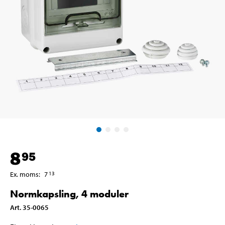
8
95
Ex. moms
:
7
13
Normkapsling, 4 moduler
Art
.
35-0065