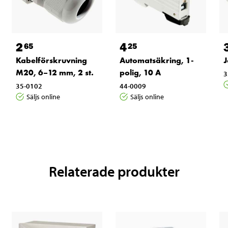
2
4
65
25
Kabelförskruvning
Automatsäkring, 1-
J
M20, 6–12 mm, 2 st.
polig, 10 A
3
35-0102
44-0009
Säljs online
Säljs online
Relaterade produkter