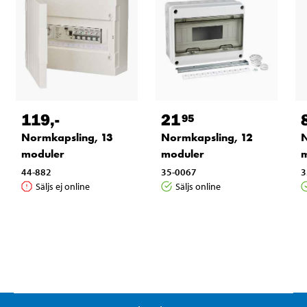
119
,-
21
95
Normkapsling, 13
Normkapsling, 12
N
moduler
moduler
m
44-882
35-0067
3
Säljs ej online
Säljs online