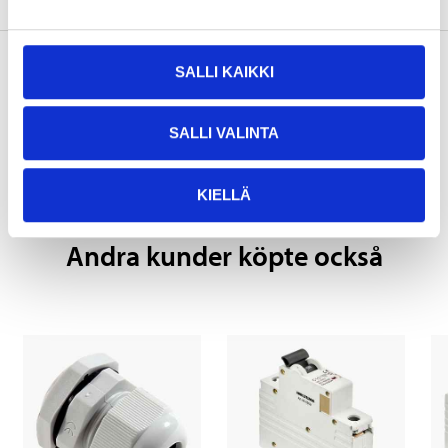
SALLI KAIKKI
Köp & Hämta
SALLI VALINTA
Köp & Hämta i ditt varuhus inom 2 timmar!
LÄS MER
KIELLÄ
Andra kunder köpte också