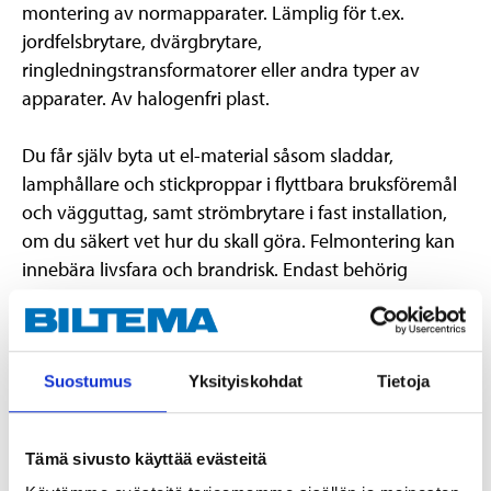
montering av normapparater. Lämplig för t.ex.
jordfelsbrytare, dvärgbrytare,
ringledningstransformatorer eller andra typer av
apparater. Av halogenfri plast.
Du får själv byta ut el-material såsom sladdar,
lamphållare och stickproppar i flyttbara bruksföremål
och vägguttag, samt strömbrytare i fast installation,
om du säkert vet hur du skall göra. Felmontering kan
innebära livsfara och brandrisk. Endast behörig
installatör får utföra nyinstallation eller utökning av
befintlig installation (montera fast el-material i eller på
väggar och tak), samt byta ut fast el-materiel i våta
utrymmen, t.ex. badrum eller utomhus.
Suostumus
Yksityiskohdat
Tietoja
Tämä sivusto käyttää evästeitä
Vad du får göra själv med el hemma