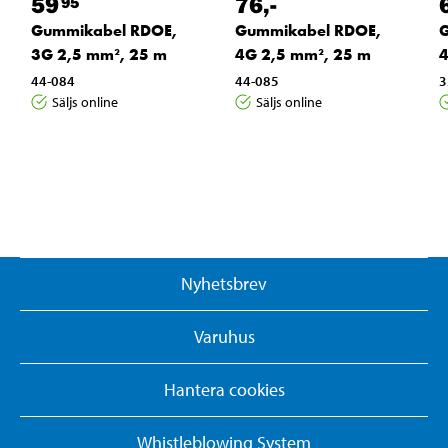
59
76
,-
95
Gummikabel RDOE,
Gummikabel RDOE,
3G 2,5 mm², 25 m
4G 2,5 mm², 25 m
4
44-084
44-085
3
Säljs online
Säljs online
Nyhetsbrev
Varuhus
Hantera cookies
Whistleblowing System