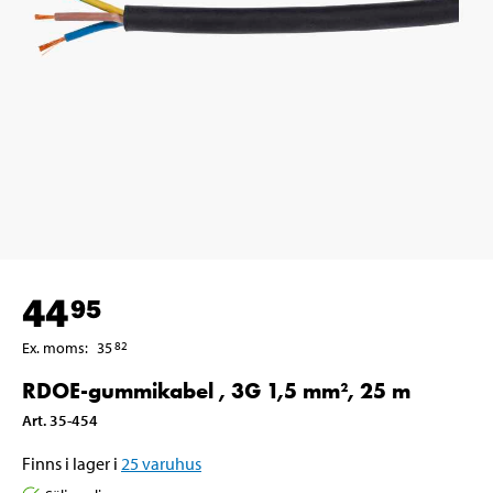
44
95
Ex. moms
:
35
82
RDOE-gummikabel , 3G 1,5 mm², 25 m
Art
.
35-454
Finns i lager i
25
varuhus