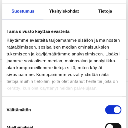
Kabeltyp
RDOE (H07RN-F)
Suostumus
Yksityiskohdat
Tietoja
Kabelarea
3G 1,5 mm²
Spänning
300/500 V
Tämä sivusto käyttää evästeitä
Kabellängd
25 m
Käytämme evästeitä tarjoamamme sisällön ja mainosten
räätälöimiseen, sosiaalisen median ominaisuuksien
tukemiseen ja kävijämäärämme analysoimiseen. Lisäksi
jaamme sosiaalisen median, mainosalan ja analytiikka-
alan kumppaneillemme tietoja siitä, miten käytät
Om tillverkaren
sivustoamme. Kumppanimme voivat yhdistää näitä
tietoja muihin tietoihin, joita olet antanut heille tai joita on
kerätty, kun olet käyttänyt heidän palvelujaan.
Köp & Hämta
Suostumuksen
Välttämätön
valinta
Köp & Hämta i ditt varuhus inom 2 timmar!
LÄS MER
Mieltymykset