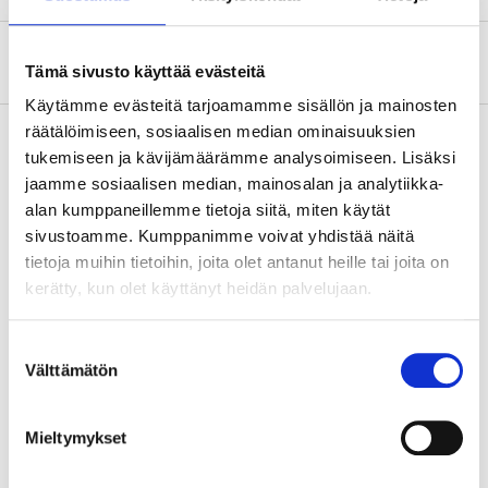
Om tillverkaren
Tämä sivusto käyttää evästeitä
Käytämme evästeitä tarjoamamme sisällön ja mainosten
räätälöimiseen, sosiaalisen median ominaisuuksien
tukemiseen ja kävijämäärämme analysoimiseen. Lisäksi
jaamme sosiaalisen median, mainosalan ja analytiikka-
KABELVINDA IP44 15M
alan kumppaneillemme tietoja siitä, miten käytät
46-3001
sivustoamme. Kumppanimme voivat yhdistää näitä
För utomhusbruk, 3G1,5 mm² (H07RN-F). IP44.
tietoja muihin tietoihin, joita olet antanut heille tai joita on
15 m
kerätty, kun olet käyttänyt heidän palvelujaan.
Finns i lager i
3
varuhus
Suostumuksen
Säljs ej online
Välttämätön
valinta
64
,-
Mieltymykset