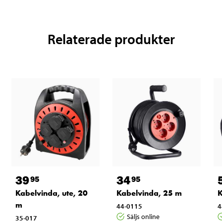
Relaterade produkter
39
34
95
95
Kabelvinda, ute, 20
Kabelvinda, 25 m
K
m
44-0115
4
Säljs online
35-017