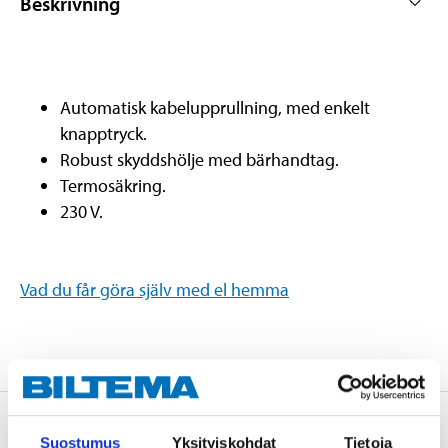
Beskrivning
Automatisk kabelupprullning, med enkelt
knapptryck.
Robust skyddshölje med bärhandtag.
Termosäkring.
230 V.
Vad du får göra själv med el hemma
Säkerhetsinformation och övriga dokument
Suostumus
Yksityiskohdat
Tietoja