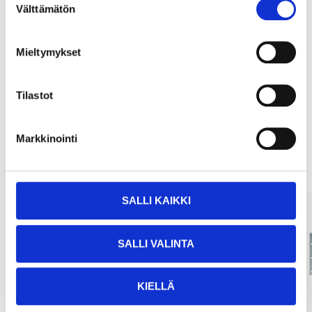
Välttämätön
valinta
Köp & Hämta
Mieltymykset
Köp & Hämta i ditt varuhus inom 2 timmar!
LÄS MER
Tilastot
Andra kunder köpte också
Markkinointi
SALLI KAIKKI
SALLI VALINTA
KIELLÄ