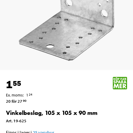
1
55
Ex. moms
:
1
24
20 för 27
90
Vinkelbeslag, 105 x 105 x 90 mm
Art
.
19-625
Finns i lager i
25
varuhus