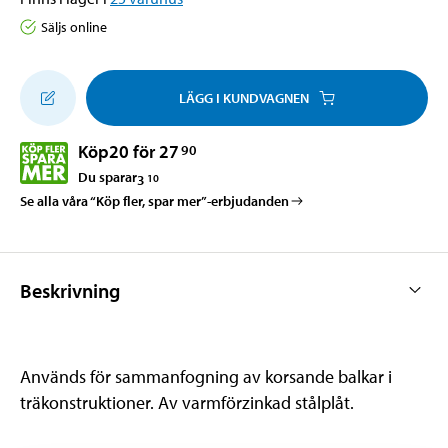
Säljs online
LÄGG I KUNDVAGNEN
Köp
20 för 27
90
Du sparar
3
10
Se alla våra “Köp fler, spar mer”-erbjudanden
Beskrivning
Används för sammanfogning av korsande balkar i
träkonstruktioner. Av varmförzinkad stålplåt.