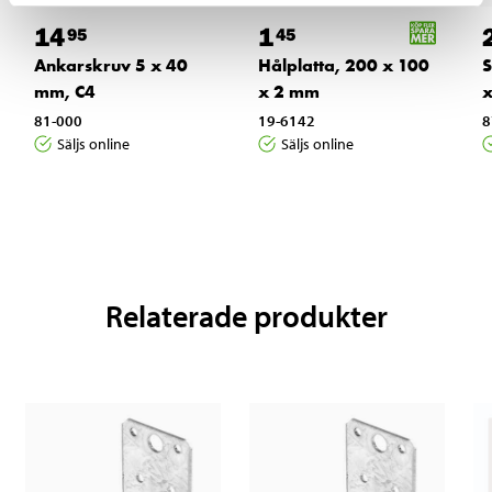
14
1
95
45
Ankarskruv 5 x 40
Hålplatta, 200 x 100
S
mm, C4
x 2 mm
81-000
19-6142
8
Säljs online
Säljs online
Relaterade produkter