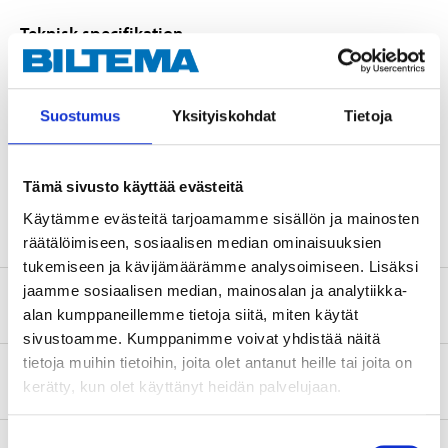
Teknisk specifikation
Längd
105 mm
Suostumus
Yksityiskohdat
Tietoja
Bredd
90 mm
Godstjocklek
3 mm
Tämä sivusto käyttää evästeitä
Standard
ETAG 015
Käytämme evästeitä tarjoamamme sisällön ja mainosten
räätälöimiseen, sosiaalisen median ominaisuuksien
tukemiseen ja kävijämäärämme analysoimiseen. Lisäksi
jaamme sosiaalisen median, mainosalan ja analytiikka-
Säkerhetsinformation och övriga dokument
alan kumppaneillemme tietoja siitä, miten käytät
sivustoamme. Kumppanimme voivat yhdistää näitä
tietoja muihin tietoihin, joita olet antanut heille tai joita on
Om tillverkaren
kerätty, kun olet käyttänyt heidän palvelujaan.
Suostumuksen