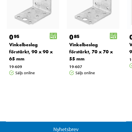
0
0
95
85
Vinkelbeslag
Vinkelbeslag
V
förstärkt, 90 x 90 x
förstärkt, 70 x 70 x
9
65 mm
55 mm
1
19-609
19-607
Säljs online
Säljs online
Nyhetsbrev