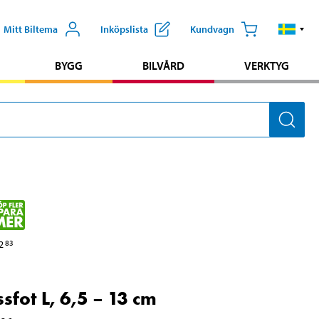
Mitt Biltema
Inköpslista
Kundvagn
BYGG
BILVÅRD
VERKTYG
2
83
sfot L, 6,5 – 13 cm