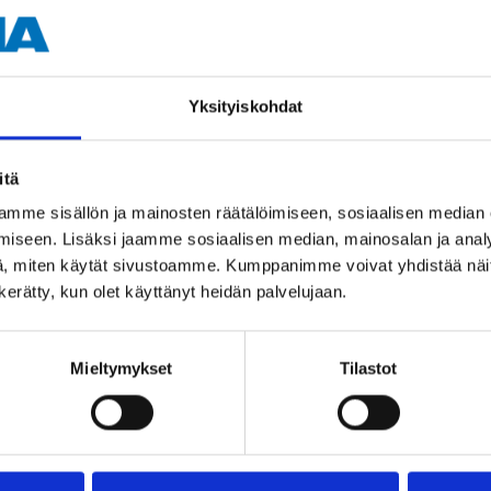
Yksityiskohdat
itä
Andra kunder köpte också
mme sisällön ja mainosten räätälöimiseen, sosiaalisen median
iseen. Lisäksi jaamme sosiaalisen median, mainosalan ja analy
, miten käytät sivustoamme. Kumppanimme voivat yhdistää näitä t
n kerätty, kun olet käyttänyt heidän palvelujaan.
Mieltymykset
Tilastot