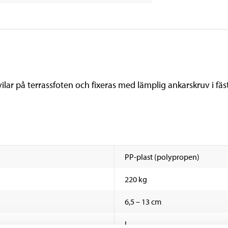
lar på terrassfoten och fixeras med lämplig ankarskruv i fäst
PP-plast (polypropen)
220 kg
6,5 – 13 cm
L