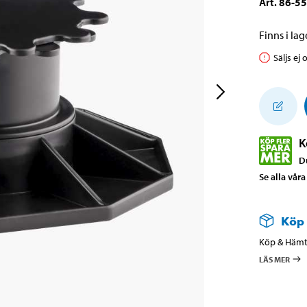
Art
.
86-5
Finns i lage
Säljs ej 
K
D
Se alla vår
Köp
Köp & Hämta
LÄS MER