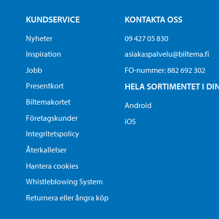
KUNDSERVICE
KONTAKTA OSS
Nyheter
09 427 05 830
Inspiration
asiakaspalvelu@biltema.fi
Jobb
FO-nummer:​ 882 692 302
Presentkort
HELA SORTIMENTET I DI
Biltemakortet
Android
Företagskunder
iOS
Integritetspolicy
Återkallelser
Hantera cookies
Whistleblowing System
Returnera eller ångra köp