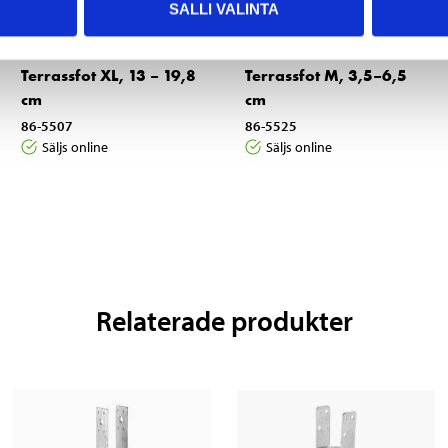
SALLI VALINTA
2
3
95
45
Terrassfot M, 3,5–6,5
Terrassfot XL, 13 – 19,8
cm
cm
86-5525
86-5507
Säljs online
Säljs online
Relaterade produkter