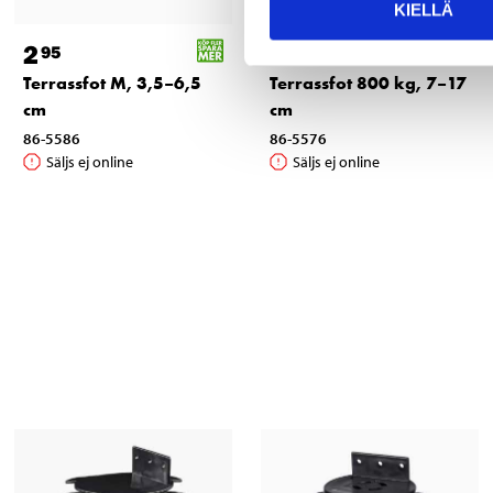
KIELLÄ
2
3
95
45
Terrassfot M, 3,5–6,5
Terrassfot 800 kg, 7–17
cm
cm
86-5586
86-5576
Säljs ej online
Säljs ej online