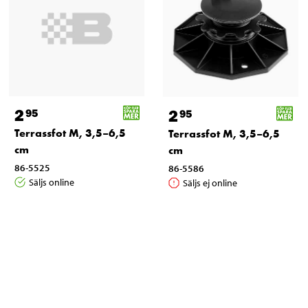
2
2
95
95
Terrassfot M, 3,5–6,5
Terrassfot M, 3,5–6,5
cm
cm
86-5525
86-5586
Säljs online
Säljs ej online