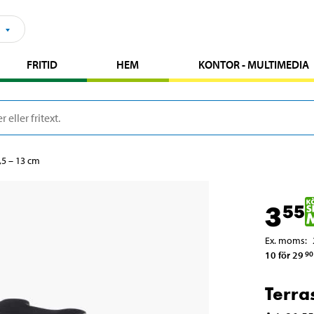
FRITID
HEM
KONTOR - MULTIMEDIA
6,5 – 13 cm
3
55
Ex. moms
:
10 för 29
90
Terras