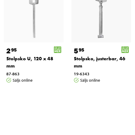
2
5
95
95
Stolpsko U, 120 x 48
Stolpsko, justerbar, 46
mm
mm
87-863
19-6343
Säljs online
Säljs online