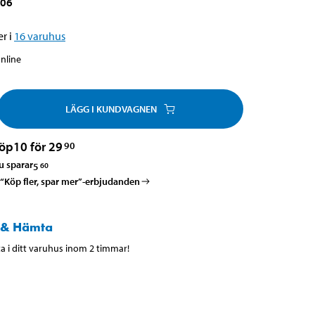
506
r i
16
varuhus
online
LÄGG I KUNDVAGNEN
öp
10 för 29
90
u sparar
5
60
a “Köp fler, spar mer”-erbjudanden
 & Hämta
 i ditt varuhus inom 2 timmar!