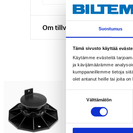
Om tillverkaren
Suostumus
Tämä sivusto käyttää eväste
Käytämme evästeitä tarjoama
ja kävijämäärämme analysoim
kumppaneillemme tietoja siitä
olet antanut heille tai joita o
Suostumuksen
Välttämätön
valinta