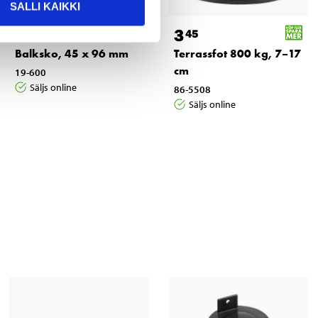
SALLI KAIKKI
1
3
25
45
Balksko, 45 x 96 mm
Terrassfot 800 kg, 7–17
cm
19-600
Säljs online
86-5508
Säljs online