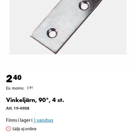
2
40
Ex. moms
:
1
91
Vinkeljärn, 90°, 4 st.
Art
.
19-4908
Finns i lager i
1
varuhus
Säljs ej online