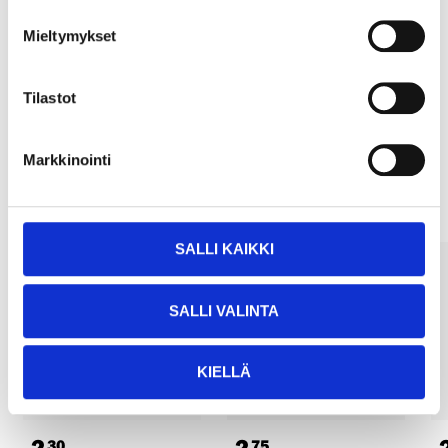
Köp & Hämta
Mieltymykset
Köp & Hämta i ditt varuhus inom 2 timmar!
LÄS MER
Tilastot
Andra kunder köpte också
Markkinointi
SALLI KAIKKI
SALLI VALINTA
KIELLÄ
2
2
30
75