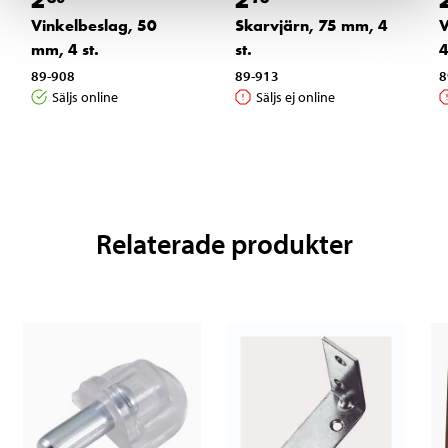
Vinkelbeslag, 50
Skarvjärn, 75 mm, 4
V
mm, 4 st.
st.
4
89-908
89-913
8
Säljs online
Säljs ej online
Relaterade produkter