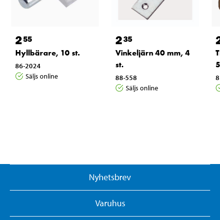
2
2
55
35
Hyllbärare, 10 st.
Vinkeljärn 40 mm, 4
T
st.
5
86-2024
Säljs online
88-558
8
Säljs online
Nyhetsbrev
Varuhus