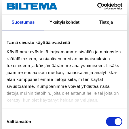
Teknisk specifikation
Bredd
20 mm
Suostumus
Yksityiskohdat
Tietoja
Tjocklek
2 mm
Vinkel
90 °
Tämä sivusto käyttää evästeitä
Material
Stål
Käytämme evästeitä tarjoamamme sisällön ja mainosten
Ytbehandling
Blankförzinkad, FZB
räätälöimiseen, sosiaalisen median ominaisuuksien
tukemiseen ja kävijämäärämme analysoimiseen. Lisäksi
Antal
4 st.
jaamme sosiaalisen median, mainosalan ja analytiikka-
alan kumppaneillemme tietoja siitä, miten käytät
sivustoamme. Kumppanimme voivat yhdistää näitä
tietoja muihin tietoihin, joita olet antanut heille tai joita on
Om tillverkaren
kerätty, kun olet käyttänyt heidän palvelujaan.
Suostumuksen
Välttämätön
valinta