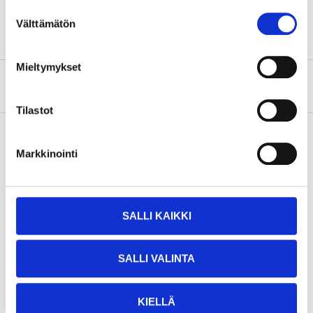
Suostumuksen
Välttämätön
valinta
Mieltymykset
Om tillverkaren
Tilastot
Markkinointi
Köp & Hämta
Köp & Hämta i ditt varuhus inom 2 timmar!
LÄS MER
SALLI KAIKKI
SALLI VALINTA
Relaterade produkter
KIELLÄ