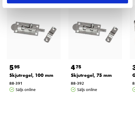
5
4
95
75
Skjutregel, 100 mm
Skjutregel, 75 mm
G
88-391
88-392
8
Säljs online
Säljs online