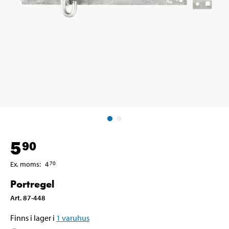
5
90
Ex. moms
:
4
70
Portregel
Art
.
87-448
Finns i lager i
1
varuhus