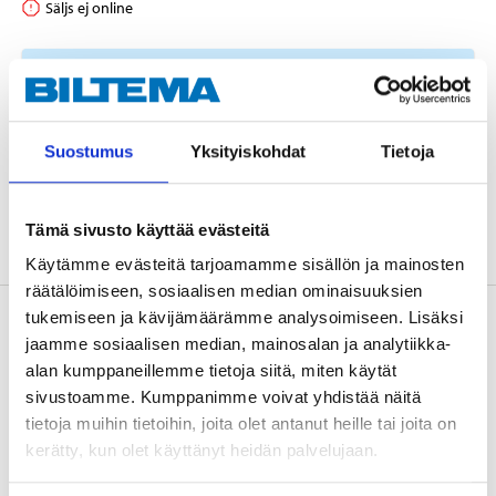
Säljs ej online
Ersätts av
88-388
Suostumus
Yksityiskohdat
Tietoja
LÄGG I KUNDVAGNEN
Tämä sivusto käyttää evästeitä
Käytämme evästeitä tarjoamamme sisällön ja mainosten
räätälöimiseen, sosiaalisen median ominaisuuksien
tukemiseen ja kävijämäärämme analysoimiseen. Lisäksi
Beskrivning
jaamme sosiaalisen median, mainosalan ja analytiikka-
alan kumppaneillemme tietoja siitä, miten käytät
sivustoamme. Kumppanimme voivat yhdistää näitä
Varmgalvaniserad. Inkl. låsbygel. Kan kompletteras
tietoja muihin tietoihin, joita olet antanut heille tai joita on
och låsas med hänglås. Mått: 280 x 54 mm.
kerätty, kun olet käyttänyt heidän palvelujaan.