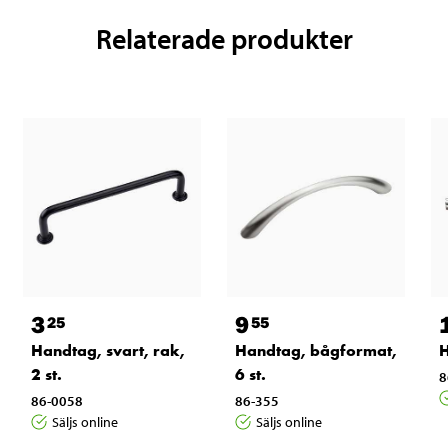
Relaterade produkter
3
9
25
55
Handtag, svart, rak,
Handtag, bågformat,
H
2 st.
6 st.
8
86-0058
86-355
Säljs online
Säljs online