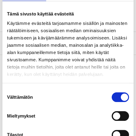
Centrumavstånd
96 mm
Tämä sivusto käyttää evästeitä
Käytämme evästeitä tarjoamamme sisällön ja mainosten
räätälöimiseen, sosiaalisen median ominaisuuksien
tukemiseen ja kävijämäärämme analysoimiseen. Lisäksi
Om tillverkaren
jaamme sosiaalisen median, mainosalan ja analytiikka-
alan kumppaneillemme tietoja siitä, miten käytät
sivustoamme. Kumppanimme voivat yhdistää näitä
tietoja muihin tietoihin, joita olet antanut heille tai joita on
kerätty, kun olet käyttänyt heidän palvelujaan.
Köp & Hämta
Köp & Hämta i ditt varuhus inom 2 timmar!
Suostumuksen
LÄS MER
Välttämätön
valinta
Mieltymykset
Andra kunder köpte också
Tilastot