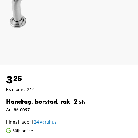
3
25
Ex. moms
:
2
59
Handtag, borstad, rak, 2 st.
Art
.
86-0057
Finns i lager i
24
varuhus
Säljs online