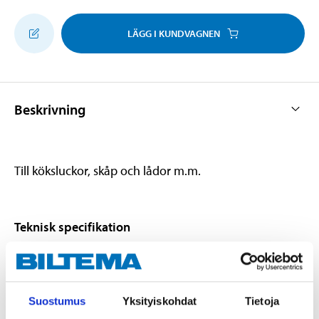
LÄGG I KUNDVAGNEN
Beskrivning
Till köksluckor, skåp och lådor m.m.
Teknisk specifikation
Bredd
108 mm
Djup
35 mm
Suostumus
Yksityiskohdat
Tietoja
Diameter
7 mm