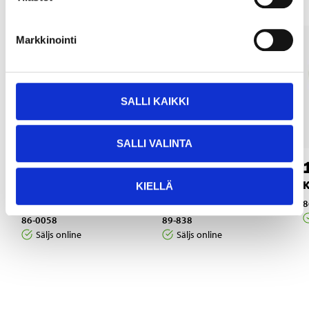
Markkinointi
SALLI KAIKKI
SALLI VALINTA
3
3
25
25
Handtag, svart, rak,
Kantgångjärn 42 x
K
KIELLÄ
2 st.
64 mm, 2 st.
8
86-0058
89-838
Säljs online
Säljs online