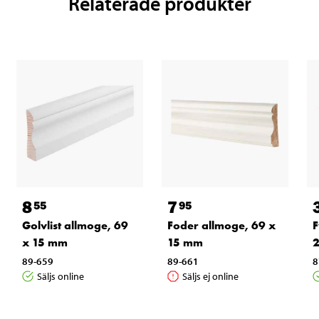
Relaterade produkter
8
7
55
95
Golvlist allmoge, 69
Foder allmoge, 69 x
F
x 15 mm
15 mm
89-659
89-661
8
Säljs online
Säljs ej online