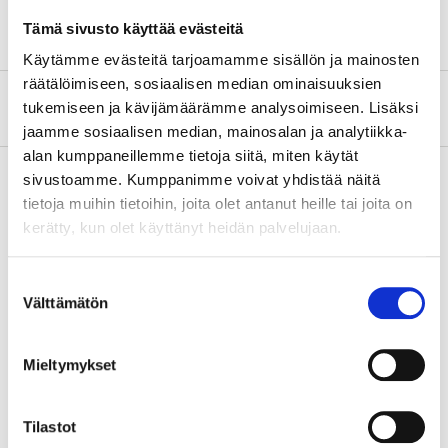
Tämä sivusto käyttää evästeitä
Käytämme evästeitä tarjoamamme sisällön ja mainosten
räätälöimiseen, sosiaalisen median ominaisuuksien
Om tillverkaren
tukemiseen ja kävijämäärämme analysoimiseen. Lisäksi
jaamme sosiaalisen median, mainosalan ja analytiikka-
alan kumppaneillemme tietoja siitä, miten käytät
sivustoamme. Kumppanimme voivat yhdistää näitä
tietoja muihin tietoihin, joita olet antanut heille tai joita on
Köp & Hämta
kerätty, kun olet käyttänyt heidän palvelujaan.
Köp & Hämta i ditt varuhus inom 2 timmar!
Suostumuksen
LÄS MER
Välttämätön
valinta
Andra kunder köpte också
Mieltymykset
Tilastot