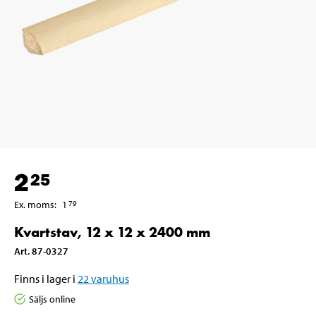
2
25
Ex. moms
:
1
79
Kvartstav, 12 x 12 x 2400 mm
Art
.
87-0327
Finns i lager i
22
varuhus
Säljs online