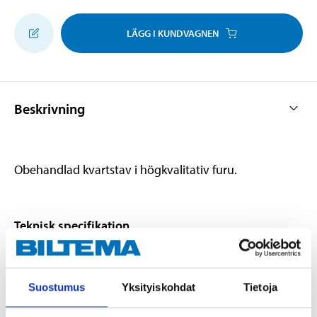
LÄGG I KUNDVAGNEN
Beskrivning
Obehandlad kvartstav i högkvalitativ furu.
Teknisk specifikation
Dimension
12 x 12 mm
Suostumus
Yksityiskohdat
Tietoja
Längd
2400 mm
Träslag
Furu