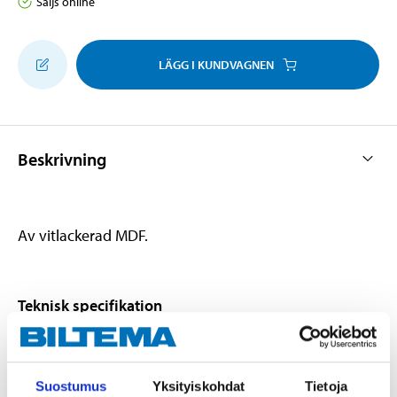
Säljs online
LÄGG I KUNDVAGNEN
Beskrivning
Av vitlackerad MDF.
Teknisk specifikation
Material
MDF
Längd
140 cm
Suostumus
Yksityiskohdat
Tietoja