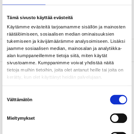
Bredd
16 cm
Tjocklek
18 mm
Tämä sivusto käyttää evästeitä
Käytämme evästeitä tarjoamamme sisällön ja mainosten
räätälöimiseen, sosiaalisen median ominaisuuksien
tukemiseen ja kävijämäärämme analysoimiseen. Lisäksi
jaamme sosiaalisen median, mainosalan ja analytiikka-
Om tillverkaren
alan kumppaneillemme tietoja siitä, miten käytät
sivustoamme. Kumppanimme voivat yhdistää näitä
tietoja muihin tietoihin, joita olet antanut heille tai joita on
kerätty, kun olet käyttänyt heidän palvelujaan.
Köp & Hämta
Suostumuksen
Köp & Hämta i ditt varuhus inom 2 timmar!
Välttämätön
valinta
LÄS MER
Mieltymykset
Andra kunder köpte också