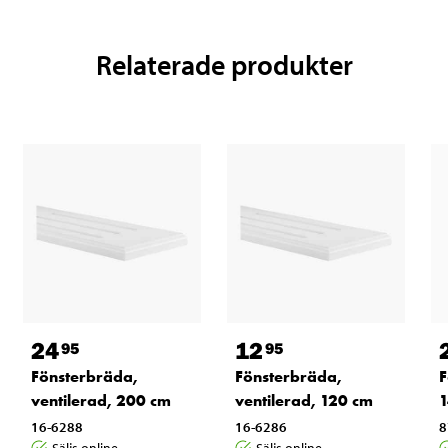
Relaterade produkter
24
12
95
95
Fönsterbräda,
Fönsterbräda,
F
ventilerad, 200 cm
ventilerad, 120 cm
1
16-6288
16-6286
8