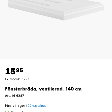
15
95
Ex. moms
:
12
71
Fönsterbräda, ventilerad, 140 cm
Art
.
16-6287
Finns i lager i
25
varuhus