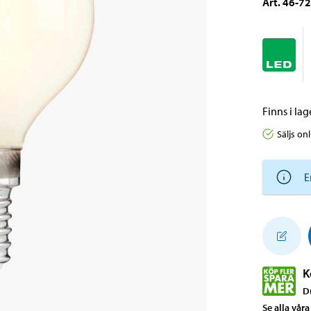
Art
.
46-7
Finns i lage
Säljs on
E
K
D
Se alla vår