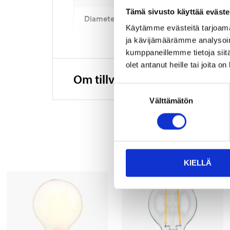
Tämä sivusto käyttää eväste
Diameter
Käytämme evästeitä tarjoama
ja kävijämäärämme analysoim
Höjd
kumppaneillemme tietoja siitä
Färgåtergivning
olet antanut heille tai joita o
Om tillverkaren
Antal
Suostumuksen
Välttämätön
valinta
KIELLÄ