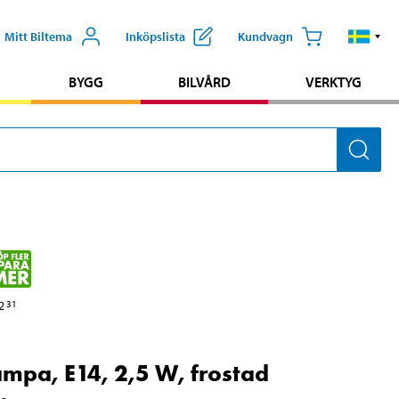
Mitt Biltema
Inköpslista
Kundvagn
BYGG
BILVÅRD
VERKTYG
2
31
ampa, E14, 2,5 W, frostad