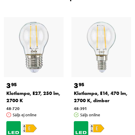
3
3
95
95
Klotlampa, E27, 250 lm,
Klotlampa, E14, 470 lm,
2700 K
2700 K, dimbar
48-720
48-391
Säljs ej online
Säljs online