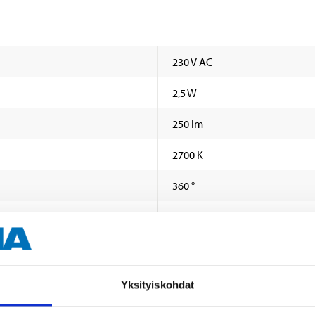
230 V AC
2,5 W
250 lm
2700 K
360 °
E14
15000 timmar
F
Yksityiskohdat
Nej