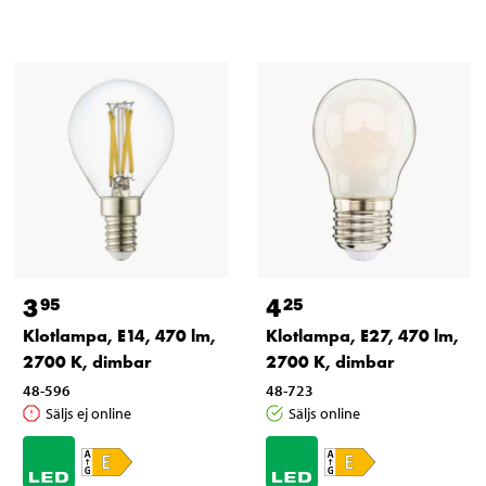
3
4
95
25
Klotlampa, E14, 470 lm,
Klotlampa, E27, 470 lm,
2700 K, dimbar
2700 K, dimbar
48-596
48-723
Säljs ej online
Säljs online