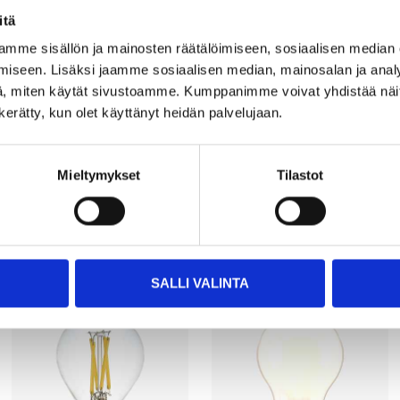
itä
45 mm
VISA ALLT
mme sisällön ja mainosten räätälöimiseen, sosiaalisen median
iseen. Lisäksi jaamme sosiaalisen median, mainosalan ja analy
79 mm
, miten käytät sivustoamme. Kumppanimme voivat yhdistää näitä t
≥80 Ra
n kerätty, kun olet käyttänyt heidän palvelujaan.
1 st.
Mieltymykset
Tilastot
Andra kunder köpte också
SALLI VALINTA