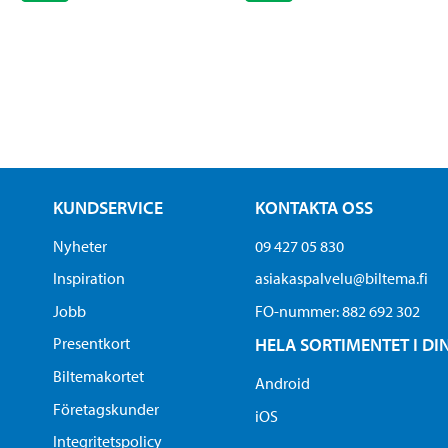
KUNDSERVICE
KONTAKTA OSS
Nyheter
09 427 05 830
Inspiration
asiakaspalvelu@biltema.fi
Jobb
FO-nummer:​ 882 692 302
Presentkort
HELA SORTIMENTET I DI
Biltemakortet
Android
Företagskunder
iOS
Integritetspolicy