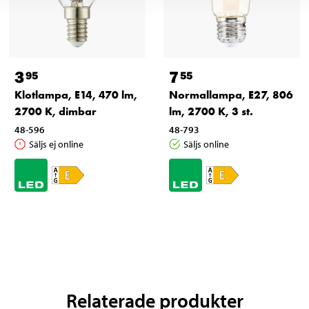
3
7
95
55
Klotlampa, E14, 470 lm,
Normallampa, E27, 806
2700 K, dimbar
lm, 2700 K, 3 st.
48-596
48-793
Säljs ej online
Säljs online
Relaterade produkter