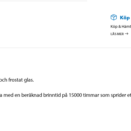
Köp
Köp & Hämta
LÄS MER
ch frostat glas.
lla med en beräknad brinntid på 15000 timmar som sprider et