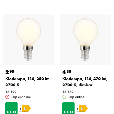
2
4
95
35
Klotlampa, E14, 250 lm,
Klotlampa, E14, 470 lm,
2700 K
2700 K, dimbar
48-599
48-389
Säljs ej online
Säljs online