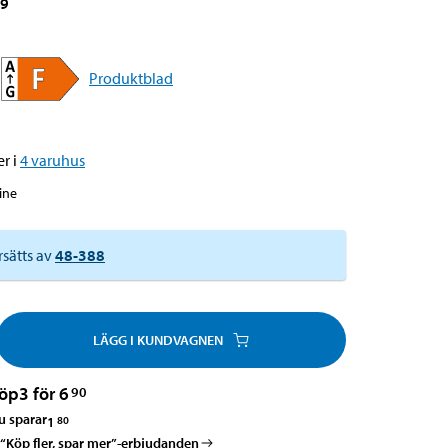
29
Produktblad
r i
4
varuhus
line
rsätts av
48-388
LÄGG I KUNDVAGNEN
öp
3 för 6
90
u sparar
1
80
a “Köp fler, spar mer”-erbjudanden