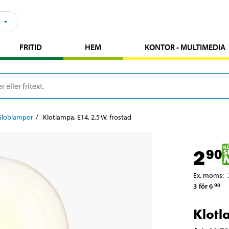
FRITID
HEM
KONTOR - MULTIMEDIA
Globlampor
Klotlampa, E14, 2,5 W, frostad
2
90
Ex. moms
:
3 för 6
90
Klotl