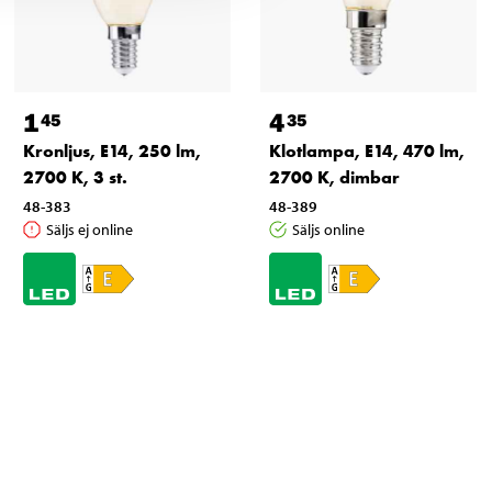
1
4
45
35
Kronljus, E14, 250 lm,
Klotlampa, E14, 470 lm,
2700 K, 3 st.
2700 K, dimbar
48-383
48-389
Säljs ej online
Säljs online