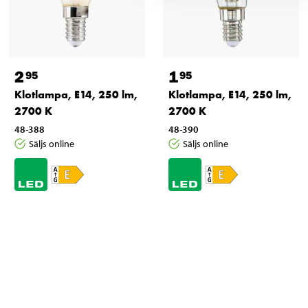
2
1
95
95
Klotlampa, E14, 250 lm,
Klotlampa, E14, 250 lm,
2700 K
2700 K
48-388
48-390
Säljs online
Säljs online