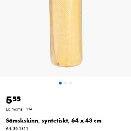
5
55
Ex. moms
:
4
42
Sämskskinn, syntetiskt, 64 x 43 cm
Art
.
36-1811