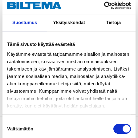
och förvara det i den medföljande förpackningen.
Lägg skinnet i vatten om det torkar och blir stelt, så
återfår det sina mjuka egenskaper.
Suostumus
Yksityiskohdat
Tietoja
Teknisk specifikation
Tämä sivusto käyttää evästeitä
Käytämme evästeitä tarjoamamme sisällön ja mainosten
Längd
640 mm
räätälöimiseen, sosiaalisen median ominaisuuksien
tukemiseen ja kävijämäärämme analysoimiseen. Lisäksi
Bredd
430 mm
jaamme sosiaalisen median, mainosalan ja analytiikka-
alan kumppaneillemme tietoja siitä, miten käytät
sivustoamme. Kumppanimme voivat yhdistää näitä
tietoja muihin tietoihin, joita olet antanut heille tai joita on
Om tillverkaren
kerätty, kun olet käyttänyt heidän palvelujaan.
Suostumuksen
Välttämätön
valinta