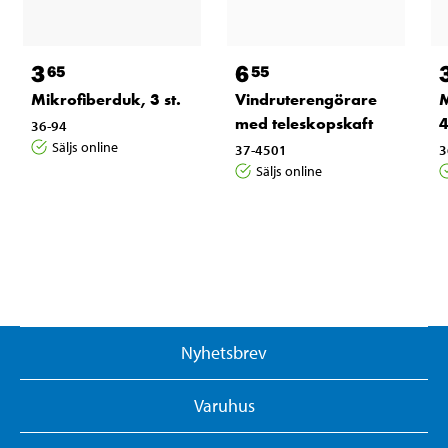
3
6
65
55
Mikrofiberduk, 3 st.
Vindruterengörare
M
med teleskopskaft
4
36-94
Säljs online
37-4501
3
Säljs online
Nyhetsbrev
Varuhus