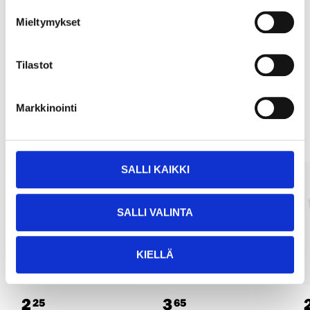
Köp & Hämta
Mieltymykset
Köp & Hämta i ditt varuhus inom 2 timmar!
LÄS MER
Tilastot
Andra kunder köpte också
Markkinointi
SALLI KAIKKI
SALLI VALINTA
KIELLÄ
2
3
25
65