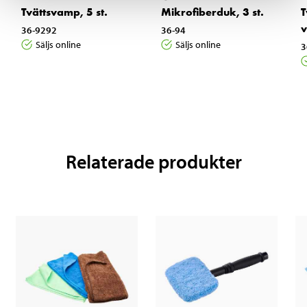
Tvättsvamp, 5 st.
Mikrofiberduk, 3 st.
T
v
36-9292
36-94
Säljs online
Säljs online
3
Relaterade produkter