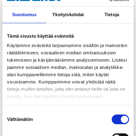
andra föroreningar på bilrutan. Skonsam mot lack,
torkarblad och gummilister.
Suostumus
Yksityiskohdat
Tietoja
OBS! SKADLIGT VID FÖRTÄRING
.
Tämä sivusto käyttää evästeitä
Dosering:
Käytämme evästeitä tarjoamamme sisällön ja mainosten
Sommarbruk: 1 del spolarvätska + 9 delar vatten.
räätälöimiseen, sosiaalisen median ominaisuuksien
Vinterbruk: Ca -10 °C 1 del spolarvätska + 4 delar
tukemiseen ja kävijämäärämme analysoimiseen. Lisäksi
vatten.
jaamme sosiaalisen median, mainosalan ja analytiikka-
Ca -18 °C 1 del spolarvätska + 2 delar vatten.
alan kumppaneillemme tietoja siitä, miten käytät
Ca -30 °C 1 del spolarvätska + 1 del vatten.
sivustoamme. Kumppanimme voivat yhdistää näitä
Innehåller: Alcohol, Aqua, Sodium laureth sulfate,
tietoja muihin tietoihin, joita olet antanut heille tai joita on
Parfum, Colorant.
kerätty, kun olet käyttänyt heidän palvelujaan.
Suostumuksen
Välttämätön
valinta