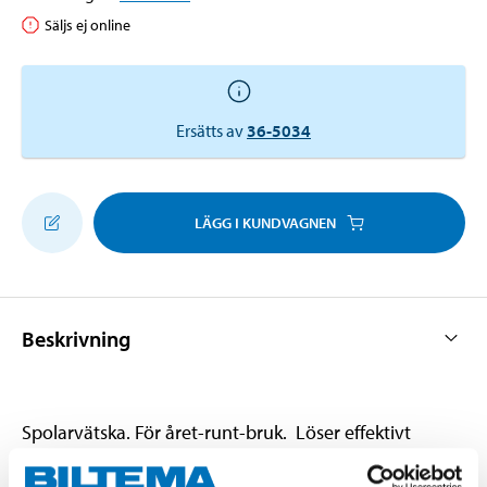
Säljs ej online
Ersätts av
36-5034
LÄGG I KUNDVAGNEN
Beskrivning
Spolarvätska. För året-runt-bruk. Löser effektivt
vägsalt, trafikfilm, insektsrester, asfaltfläckar, olja och