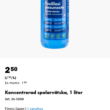
2
50
(
2
/
L
)
50
Ex. moms
:
1
99
Koncentrerad spolarvätska, 1 liter
Art
.
36-5008
Finns i lager i
1
varuhus