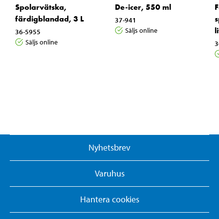
Spolarvätska,
De-icer, 550 ml
F
färdigblandad, 3 L
s
37-941
l
Säljs online
36-5955
Säljs online
3
Nyhetsbrev
Varuhus
Hantera cookies