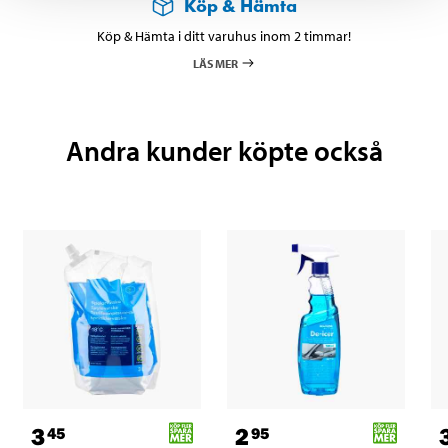
Köp & Hämta
Köp & Hämta i ditt varuhus inom 2 timmar!
LÄS MER
Andra kunder köpte också
3
2
45
95