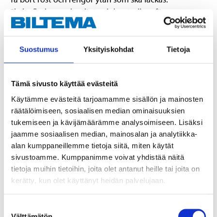
Skaka flaskan ordentligt och kontrollera färgnyansen.
Stryk på färgen med penseln.
Suostumus
Yksityiskohdat
Tietoja
Tämä sivusto käyttää evästeitä
Fara
Käytämme evästeitä tarjoamamme sisällön ja mainosten
EUH066 Upprepad kontakt kan ge torr hud eller hudsprickor.
räätälöimiseen, sosiaalisen median ominaisuuksien
EUH211 Varning! Farliga respirabla droppar kan bildas vid sprejning.
Inandas inte sprej eller dimma.
tukemiseen ja kävijämäärämme analysoimiseen. Lisäksi
H225 Mycket brandfarlig vätska och ånga.
jaamme sosiaalisen median, mainosalan ja analytiikka-
H319 Orsakar allvarlig ögonirritation.
alan kumppaneillemme tietoja siitä, miten käytät
H336 Kan göra att man blir dåsig eller omtöcknad.
sivustoamme. Kumppanimme voivat yhdistää näitä
tietoja muihin tietoihin, joita olet antanut heille tai joita on
Teknisk specifikation
kerätty, kun olet käyttänyt heidän palvelujaan.
Dammtorr
10 – 15 minuter
Suostumuksen
Välttämätön