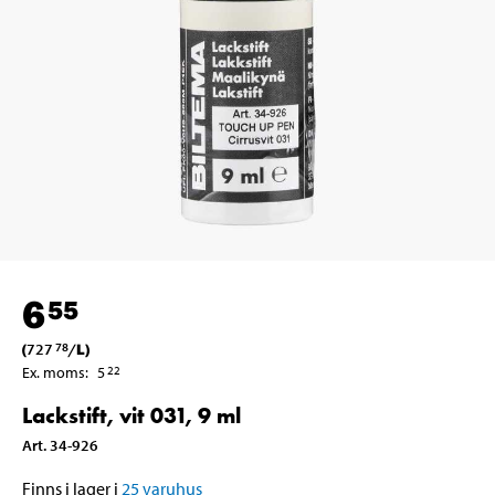
6
55
(
727
/
L
)
78
Ex. moms
:
5
22
Lackstift, vit 031, 9 ml
Art
.
34-926
Finns i lager i
25
varuhus