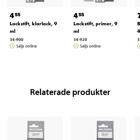
4
4
55
55
Lackstift, klarlack, 9
Lackstift, primer, 9
B
ml
ml
4
34-900
34-920
3
Säljs online
Säljs online
Relaterade produkter