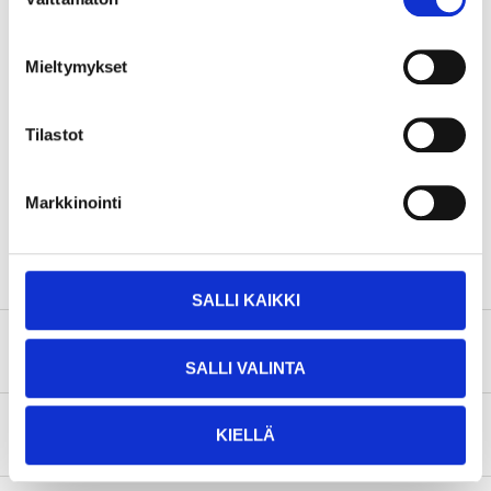
Beröringstorr
30 – 45 minuter
valinta
Genomtorr
24 timmar
Mieltymykset
Volym
9 ml
Färg
Vit
Tilastot
300, 5252/00A01, W09, W19,
NAA, NAA, 12U AW,
AC10974, W74, 153,
Färgkod
1366644, LB9A, 1026, 9P, B4,
Markkinointi
L102, LB9A, LF9E, LB9A,
234
SALLI KAIKKI
Säkerhetsinformation och övriga dokument
SALLI VALINTA
Om tillverkaren
KIELLÄ