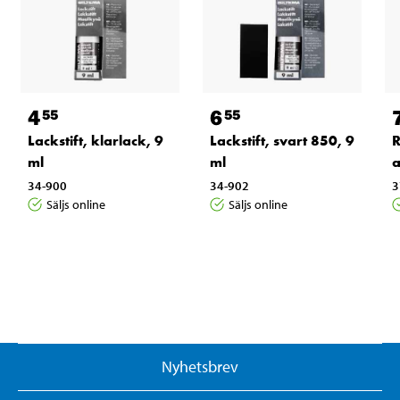
4
6
55
55
Lackstift, klarlack, 9
Lackstift, svart 850, 9
R
ml
ml
a
34-900
34-902
3
Säljs online
Säljs online
Nyhetsbrev