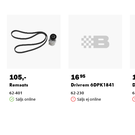
16
105
,-
95
Drivrem 6DPK1841
Remsats
62-230
6
62-401
Säljs ej online
Säljs online