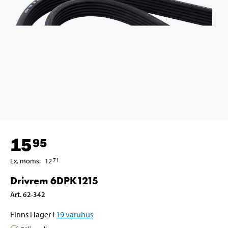
15
95
Ex. moms
:
12
71
Drivrem 6DPK1215
Art
.
62-342
Finns i lager i
19
varuhus