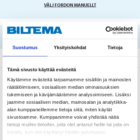
VÄLJ FORDON MANUELLT
Viktig information vid reservdelssökning på
reg.nummer och servicerekommendationer.
Suostumus
Yksityiskohdat
Tietoja
Tämä sivusto käyttää evästeitä
Beskrivning
Käytämme evästeitä tarjoamamme sisällön ja mainosten
räätälöimiseen, sosiaalisen median ominaisuuksien
tukemiseen ja kävijämäärämme analysoimiseen. Lisäksi
jaamme sosiaalisen median, mainosalan ja analytiikka-
Teknisk specifikation
alan kumppaneillemme tietoja siitä, miten käytät
sivustoamme. Kumppanimme voivat yhdistää näitä
Längd
1215 mm
tietoja muihin tietoihin, joita olet antanut heille tai joita on
kerätty, kun olet käyttänyt heidän palvelujaan.
Ribbantal
6 st.