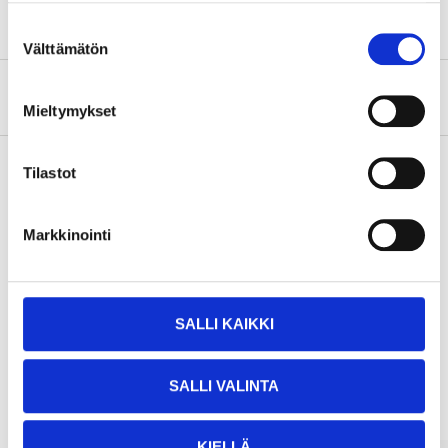
Suostumuksen
Välttämätön
valinta
Om tillverkaren
Mieltymykset
Tilastot
Köp & Hämta
Markkinointi
Köp & Hämta i ditt varuhus inom 2 timmar!
LÄS MER
SALLI KAIKKI
Andra kunder köpte också
SALLI VALINTA
KIELLÄ