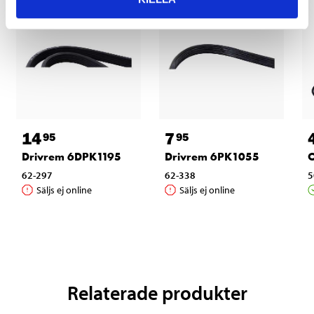
14
7
95
95
Drivrem 6DPK1195
Drivrem 6PK1055
O
62-297
62-338
5
Säljs ej online
Säljs ej online
Relaterade produkter