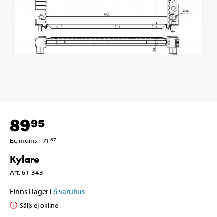
89
95
Ex. moms
:
71
67
Kylare
Art
.
61-343
Finns i lager i
6
varuhus
Säljs ej online