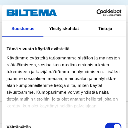
Suostumus
Yksityiskohdat
Tietoja
Beskrivning
Tämä sivusto käyttää evästeitä
För fordon med manuell växellåda och AC. Nätmått:
Käytämme evästeitä tarjoamamme sisällön ja mainosten
590 x 418 x 32 mm.
räätälöimiseen, sosiaalisen median ominaisuuksien
tukemiseen ja kävijämäärämme analysoimiseen. Lisäksi
jaamme sosiaalisen median, mainosalan ja analytiikka-
alan kumppaneillemme tietoja siitä, miten käytät
sivustoamme. Kumppanimme voivat yhdistää näitä
tietoja muihin tietoihin, joita olet antanut heille tai joita on
kerätty, kun olet käyttänyt heidän palvelujaan.
Om tillverkaren
Suostumuksen
Välttämätön