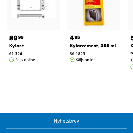
89
4
95
95
Kylare
Kylarcement, 355 ml
K
m
61-326
36-1825
Säljs online
Säljs online
3
Nyhetsbrev