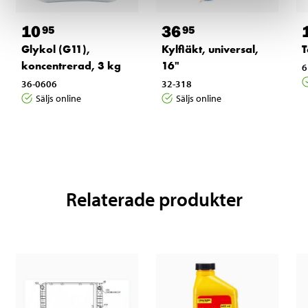
10
36
95
95
Glykol (G11),
Kylfläkt, universal,
T
koncentrerad, 3 kg
16"
6
36-0606
32-318
Säljs online
Säljs online
Relaterade produkter