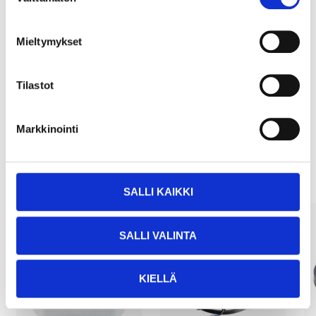
valinta
Mieltymykset
Köp & Hämta
Köp & Hämta i ditt varuhus inom 2 timmar!
Tilastot
LÄS MER
Markkinointi
Andra kunder köpte också
SALLI KAIKKI
SALLI VALINTA
KIELLÄ