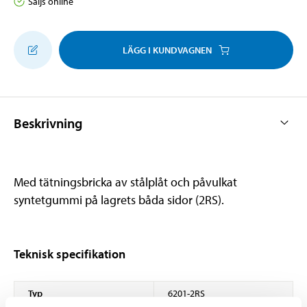
Säljs online
LÄGG I KUNDVAGNEN
Beskrivning
Med tätningsbricka av stålplåt och påvulkat
syntetgummi på lagrets båda sidor (2RS).
Teknisk specifikation
Typ
6201-2RS