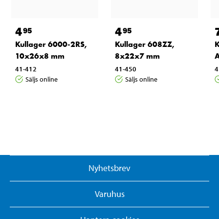
4
4
95
95
Kullager 6000-2RS,
Kullager 608ZZ,
K
10x26x8 mm
8x22x7 mm
41-412
41-450
4
Säljs online
Säljs online
Nyhetsbrev
Varuhus