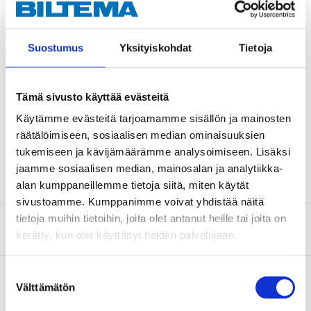
Innerdiameter
12 mm
Ytterdiameter
32 mm
Suostumus
Yksityiskohdat
Tietoja
Bredd
10 mm
Radialbelastning
6,8 kN
Tämä sivusto käyttää evästeitä
Axialbelastning
3,05 kN
Käytämme evästeitä tarjoamamme sisällön ja mainosten
Varvtal
22000 rpm (max.)
räätälöimiseen, sosiaalisen median ominaisuuksien
Antal
1 st.
tukemiseen ja kävijämäärämme analysoimiseen. Lisäksi
jaamme sosiaalisen median, mainosalan ja analytiikka-
alan kumppaneillemme tietoja siitä, miten käytät
sivustoamme. Kumppanimme voivat yhdistää näitä
tietoja muihin tietoihin, joita olet antanut heille tai joita on
Om tillverkaren
kerätty, kun olet käyttänyt heidän palvelujaan.
Suostumuksen
Välttämätön
valinta