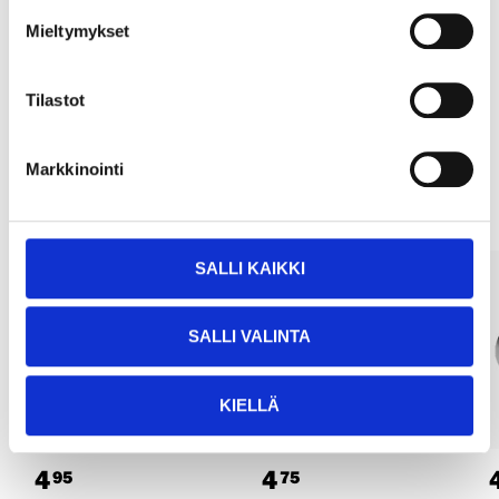
Köp & Hämta
Mieltymykset
Köp & Hämta i ditt varuhus inom 2 timmar!
LÄS MER
Tilastot
Andra kunder köpte också
Markkinointi
SALLI KAIKKI
SALLI VALINTA
KIELLÄ
4
4
95
75