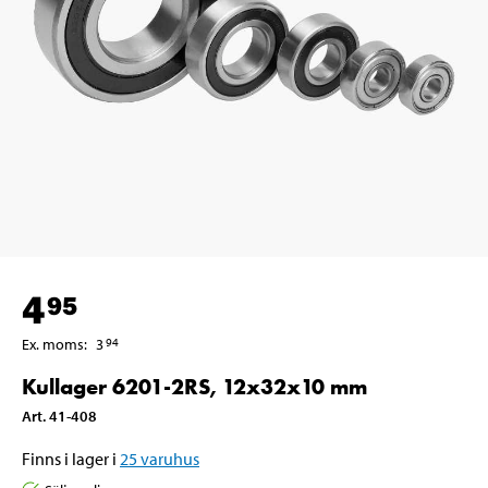
4
95
Ex. moms
:
3
94
Kullager 6201-2RS, 12x32x10 mm
Art
.
41-408
Finns i lager i
25
varuhus