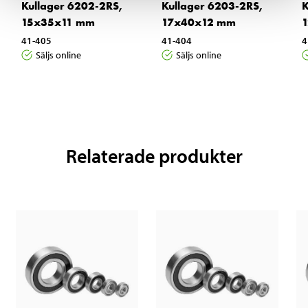
Kullager 6202-2RS,
Kullager 6203-2RS,
K
15x35x11 mm
17x40x12 mm
41-405
41-404
4
Säljs online
Säljs online
Relaterade produkter