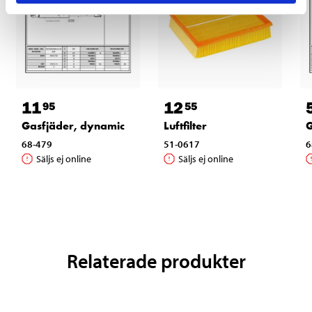
11
12
95
55
Gasfjäder, dynamic
Luftfilter
G
68-479
51-0617
6
Säljs ej online
Säljs ej online
Relaterade produkter