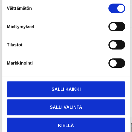
Suostumuksen
Välttämätön
valinta
Om tillverkaren
Mieltymykset
Tilastot
Köp & Hämta
Köp & Hämta i ditt varuhus inom 2 timmar!
Markkinointi
LÄS MER
SALLI KAIKKI
Andra kunder köpte också
SALLI VALINTA
KIELLÄ