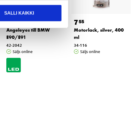
SALLI KAIKKI
36
7
95
55
Angeleyes till BMW
Motorlack, silver, 400
E90/E91
ml
42-2042
34-116
Säljs online
Säljs online