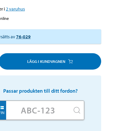
r i
2
varuhus
online
rsätts av
76-029
LÄGG I KUNDVAGNEN
Passar produkten till ditt fordon?
FIN