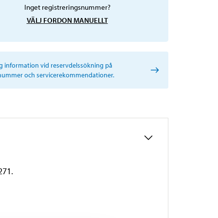
Inget registreringsnummer?
VÄLJ FORDON MANUELLT
ig information vid reservdelssökning på
nummer och servicerekommendationer.
271.