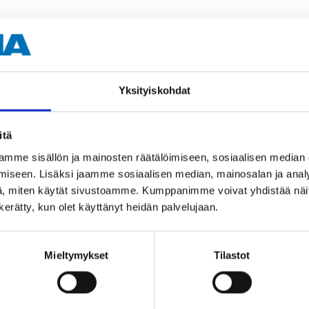
Yksityiskohdat
itä
Andra kunder köpte också
mme sisällön ja mainosten räätälöimiseen, sosiaalisen median
iseen. Lisäksi jaamme sosiaalisen median, mainosalan ja analy
, miten käytät sivustoamme. Kumppanimme voivat yhdistää näitä t
n kerätty, kun olet käyttänyt heidän palvelujaan.
Mieltymykset
Tilastot