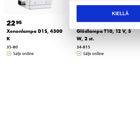
KIELLÄ
22
0
95
95
Xenonlampa D1S, 4300
Glödlampa T10, 12 V, 5
K
W, 2 st.
35-80
34-815
Säljs online
Säljs online