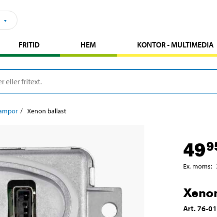
FRITID
HEM
KONTOR - MULTIMEDIA
ampor
Xenon ballast
49
9
Ex. moms
:
Xenon
Art
.
76-0