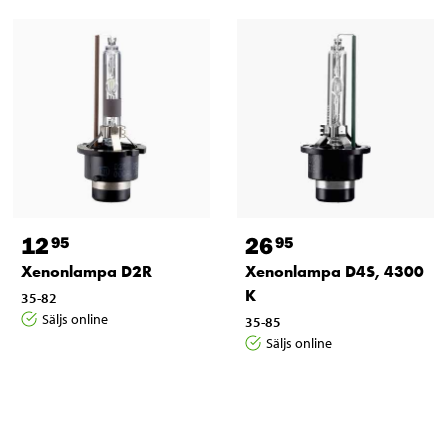
12
26
95
95
Xenonlampa D2R
Xenonlampa D4S, 4300
K
35-82
Säljs online
35-85
Säljs online