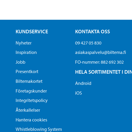
KUNDSERVICE
KONTAKTA OSS
Nyheter
09 427 05 830
Inspiration
asiakaspalvelu@biltema.fi
Jobb
FO-nummer:​ 882 692 302
Presentkort
HELA SORTIMENTET I DI
Biltemakortet
Android
Företagskunder
iOS
Integritetspolicy
Återkallelser
Hantera cookies
Whistleblowing System