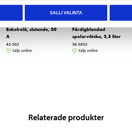
SALLI VALINTA
4
3
45
65
Enkelrelä, slutande, 30
Färdigblandad
A
spolarvätska, 3,5 liter
42-302
36-5052
Säljs online
Säljs online
Relaterade produkter