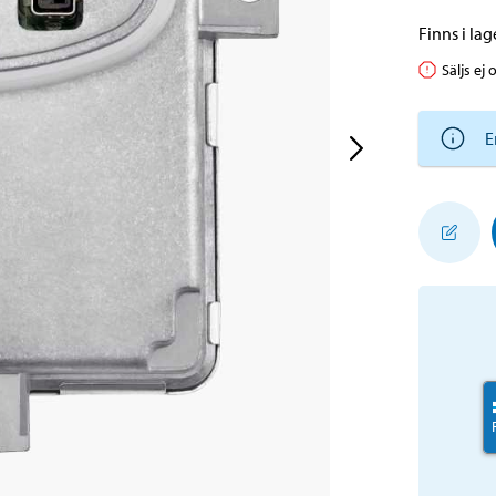
Finns i lage
Säljs ej 
E