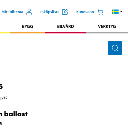
Mitt Biltema
Inköpslista
Kundvagn
BYGG
BILVÅRD
VERKTYG
5
39
80
 ballast
18