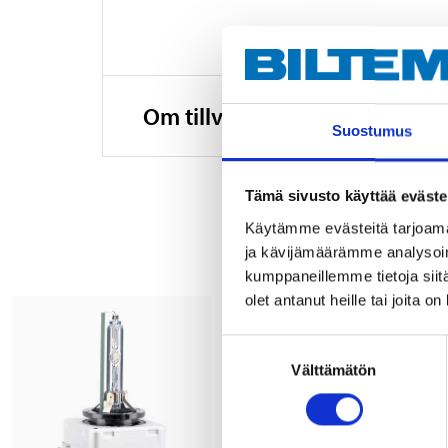
Om tillverkaren
Suostumus
Tämä sivusto käyttää eväste
Käytämme evästeitä tarjoama
ja kävijämäärämme analysoim
kumppaneillemme tietoja siitä
olet antanut heille tai joita o
Suostumuksen
Välttämätön
valinta