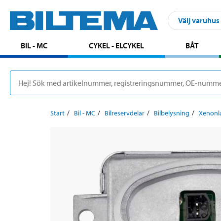
Välj varuhus
BIL - MC
CYKEL - ELCYKEL
BÅT
Start
Bil - MC
Bilreservdelar
Bilbelysning
Xenonl