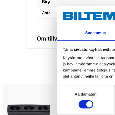
Färg
Antal
Suostumus
Om tillverkaren
Tämä sivusto käyttää eväste
Käytämme evästeitä tarjoama
ja kävijämäärämme analysoim
kumppaneillemme tietoja siitä
olet antanut heille tai joita o
Suostumuksen
Välttämätön
valinta