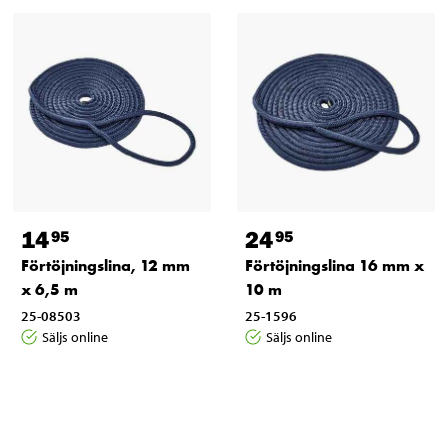
14
24
95
95
Förtöjningslina, 12 mm
Förtöjningslina 16 mm x
x 6,5 m
10 m
25-08503
25-1596
Säljs online
Säljs online