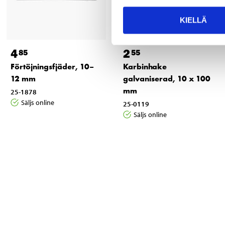
KIELLÄ
4
2
85
55
Förtöjningsfjäder, 10–
Karbinhake
12 mm
galvaniserad, 10 x 100
mm
25-1878
Säljs online
25-0119
Säljs online