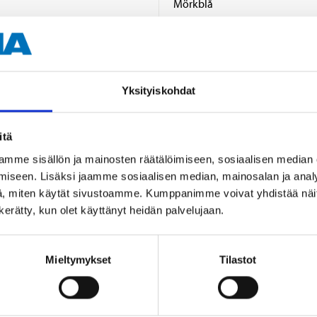
Mörkblå
2 st.
Yksityiskohdat
itä
mme sisällön ja mainosten räätälöimiseen, sosiaalisen median
iseen. Lisäksi jaamme sosiaalisen median, mainosalan ja analy
Andra kunder köpte också
, miten käytät sivustoamme. Kumppanimme voivat yhdistää näitä t
n kerätty, kun olet käyttänyt heidän palvelujaan.
Mieltymykset
Tilastot