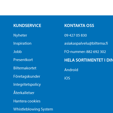
KUNDSERVICE
KONTAKTA OSS
Nyheter
09 427 05 830
Inspiration
asiakaspalvelu@biltema.fi
Jobb
FO-nummer:​ 882 692 302
Presentkort
HELA SORTIMENTET I DI
Biltemakortet
Android
Företagskunder
iOS
Integritetspolicy
Återkallelser
Hantera cookies
Whistleblowing System