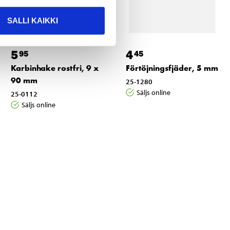
SALLI KAIKKI
5
4
95
45
Karbinhake rostfri, 9 x
Förtöjningsfjäder, 5 mm
90 mm
25-1280
Säljs online
25-0112
Säljs online