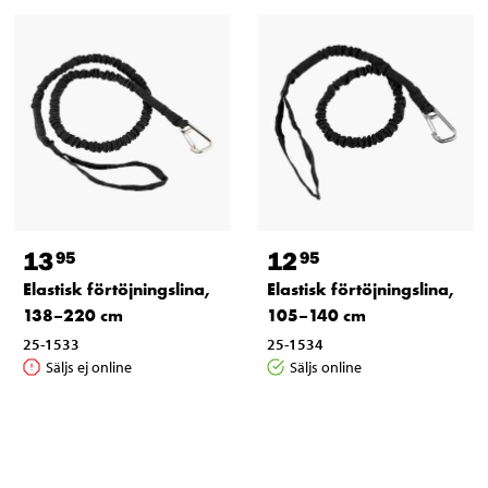
13
12
95
95
Elastisk förtöjningslina,
Elastisk förtöjningslina,
138–220 cm
105–140 cm
25-1533
25-1534
Säljs ej online
Säljs online