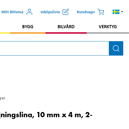
Mitt Biltema
Inköpslista
Kundvagn
BYGG
BILVÅRD
VERKTYG
7
61
jningslina, 10 mm x 4 m, 2-