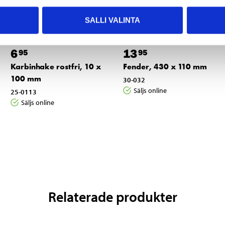
SALLI VALINTA
6
13
95
95
Karbinhake rostfri, 10 x
Fender, 430 x 110 mm
100 mm
30-032
Säljs online
25-0113
Säljs online
Relaterade produkter