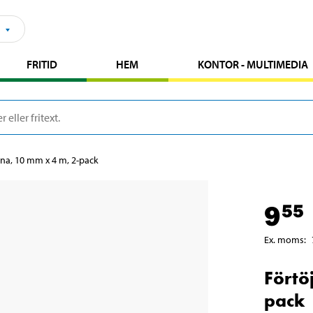
FRITID
HEM
KONTOR - MULTIMEDIA
ina, 10 mm x 4 m, 2-pack
9
55
Ex. moms
:
Förtö
pack