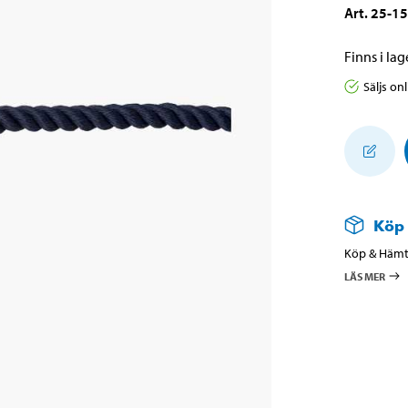
Art
.
25-1
Finns i lage
Säljs on
Köp
Köp & Hämta
LÄS MER