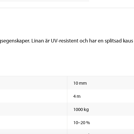
egenskaper. Linan är UV-resistent och har en splitsad kaus
10 mm
4 m
1000 kg
10–20 %