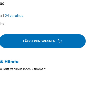
530
r i
24
varuhus
line
LÄGG I KUNDVAGNEN
 & Hämta
 i ditt varuhus inom 2 timmar!