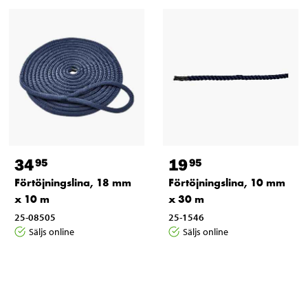
34
19
95
95
Förtöjningslina, 18 mm
Förtöjningslina, 10 mm
x 10 m
x 30 m
25-08505
25-1546
Säljs online
Säljs online