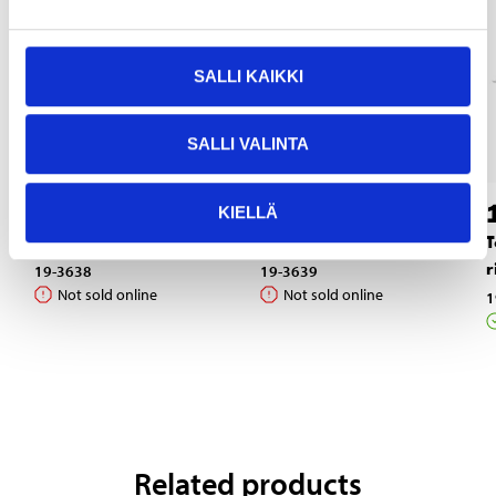
SALLI KAIKKI
SALLI VALINTA
2
2
25
25
KIELLÄ
Socket holder, 1/4"
Socket holder, 3/8"
T
r
19-3638
19-3639
Not sold online
Not sold online
1
Related products