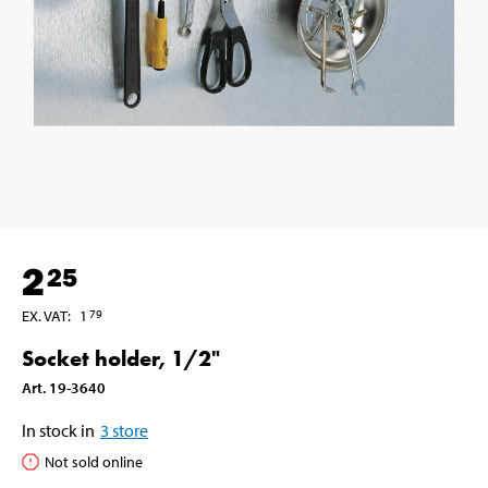
2
25
EX. VAT
:
1
79
Socket holder, 1/2"
Art
.
19-3640
In stock in
3
store
Not sold online