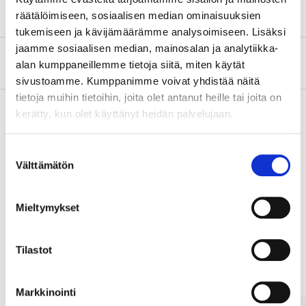
räätälöimiseen, sosiaalisen median ominaisuuksien
tukemiseen ja kävijämäärämme analysoimiseen. Lisäksi
jaamme sosiaalisen median, mainosalan ja analytiikka-
About the manufacturer
alan kumppaneillemme tietoja siitä, miten käytät
sivustoamme. Kumppanimme voivat yhdistää näitä
tietoja muihin tietoihin, joita olet antanut heille tai joita on
kerätty, kun olet käyttänyt heidän palvelujaan.
Pay & Collect
Suostumuksen
Pay & Collect in your local store within 2 hours!
Välttämätön
valinta
READ MORE
Mieltymykset
Other customers also bought
Tilastot
Markkinointi