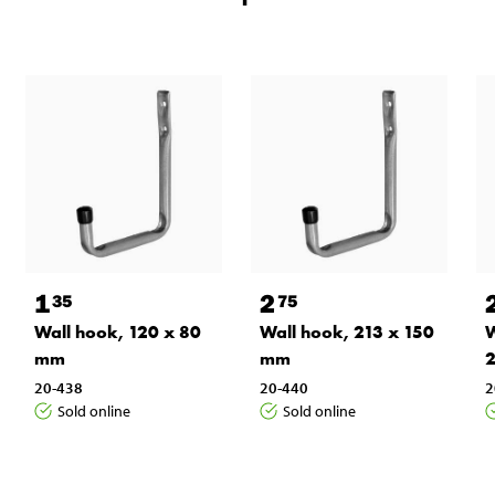
1
2
35
75
Wall hook, 120 x 80
Wall hook, 213 x 150
W
mm
mm
20-438
20-440
2
Sold online
Sold online