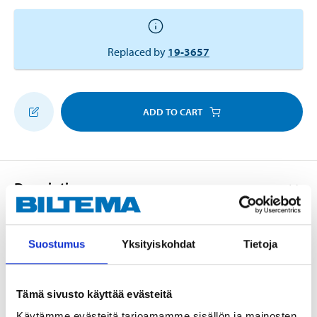
Replaced by
19-3657
ADD TO CART
Description
Suostumus
Yksityiskohdat
Tietoja
Rail with 15 moveable clips for 1/2" sockets and with
mounting holes.
Tämä sivusto käyttää evästeitä
Käytämme evästeitä tarjoamamme sisällön ja mainosten