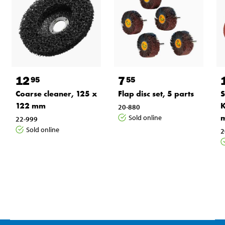
12
7
95
55
Coarse cleaner, 125 x
Flap disc set, 5 parts
S
122 mm
K
20-880
m
Sold online
22-999
Sold online
2