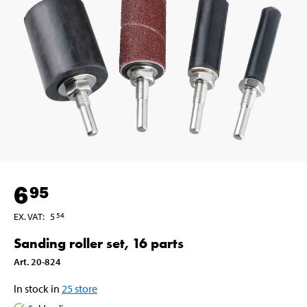
6
95
EX. VAT
:
5
54
Sanding roller set, 16 parts
Art
.
20-824
In stock in
25
store