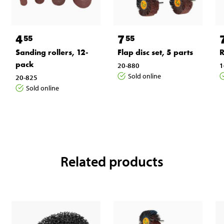
4
7
55
55
Sanding rollers, 12-
Flap disc set, 5 parts
R
pack
20-880
1
Sold online
20-825
Sold online
Related products