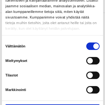
tukemiseen ja kävijämäärämme analysoimiseen. Lisäksi
About the manufacturer
jaamme sosiaalisen median, mainosalan ja analytiikka-
alan kumppaneillemme tietoja siitä, miten käytät
sivustoamme. Kumppanimme voivat yhdistää näitä
tietoja muihin tietoihin, joita olet antanut heille tai joita on
kerätty, kun olet käyttänyt heidän palvelujaan.
Accessories
Suostumuksen
Välttämätön
valinta
Sanding rollers, 12-pack
Mieltymykset
20-825
In stock in
25
store
Tilastot
Sold online
4
55
Markkinointi