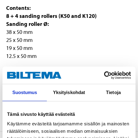
Contents:
8 + 4 sanding rollers (K50 and K120)
Sanding roller Ø:
38 x 50 mm
25 x 50 mm
19 x 50 mm
12.5 x 50 mm
Technical specifications
Suostumus
Yksityiskohdat
Tietoja
Shaft journal, Ø
6 mm
Abrasives
Al₂O₃, Aluminium oxide
Tämä sivusto käyttää evästeitä
Käytämme evästeitä tarjoamamme sisällön ja mainosten
räätälöimiseen, sosiaalisen median ominaisuuksien