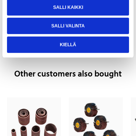
SALLI KAIKKI
SALLI VALINTA
Pay & Collect
Pay & Collect in your local store within 2 hours!
KIELLÄ
READ MORE
Other customers also bought