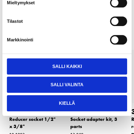
Mieltymykset
Tilastot
Other customers also bought
Markkinointi
SALLI KAIKKI
SALLI VALINTA
KIELLÄ
3
4
95
35
Reducer socket 1/2"
Socket adapter kit, 3
R
x 3/8"
parts
r
p