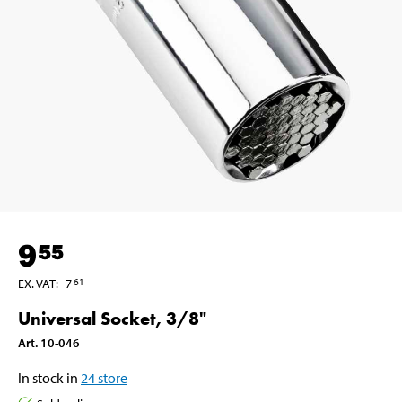
9
55
EX. VAT
:
7
61
Universal Socket, 3/8"
Art
.
10-046
In stock in
24
store