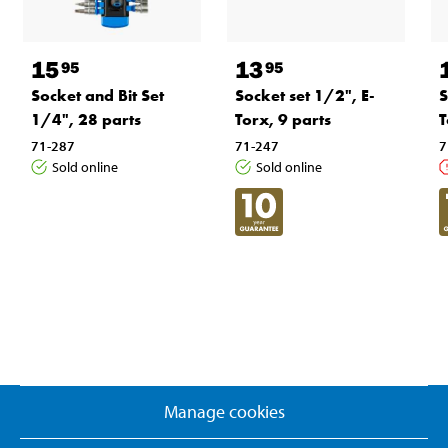
15
13
95
95
Socket and Bit Set
Socket set 1/2", E-
S
1/4", 28 parts
Torx, 9 parts
T
71-287
71-247
7
Sold online
Sold online
Manage cookies