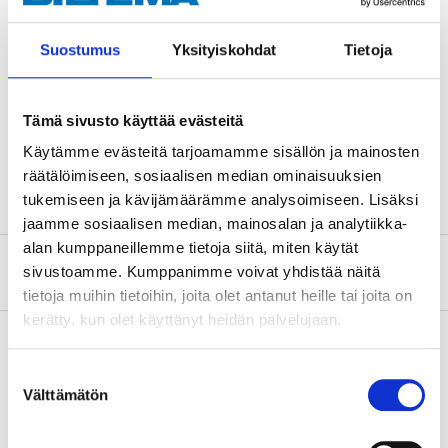
Technical specifications
Suostumus
Yksityiskohdat
Tietoja
Square drive socket
3/8"
Size
9–21 mm
Tämä sivusto käyttää evästeitä
Length
65 mm
Käytämme evästeitä tarjoamamme sisällön ja mainosten
Material
CrV steel
räätälöimiseen, sosiaalisen median ominaisuuksien
tukemiseen ja kävijämäärämme analysoimiseen. Lisäksi
jaamme sosiaalisen median, mainosalan ja analytiikka-
alan kumppaneillemme tietoja siitä, miten käytät
About the manufacturer
sivustoamme. Kumppanimme voivat yhdistää näitä
tietoja muihin tietoihin, joita olet antanut heille tai joita on
kerätty, kun olet käyttänyt heidän palvelujaan.
Suostumuksen
Pay & Collect
Välttämätön
valinta
Pay & Collect in your local store within 2 hours!
READ MORE