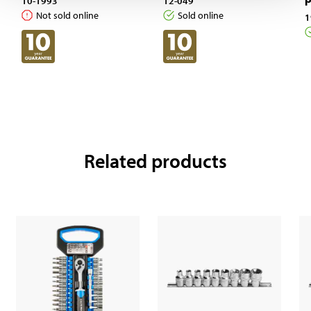
10-1993
12-049
Not sold online
Sold online
1
Related products